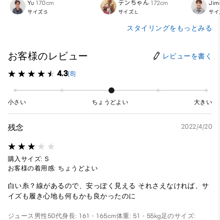
Yu
170cm
デンちゃん
172cm
Ji
サイズ:S
サイズ:L
サイ
スタイリングをもっとみる
お客様のレビュー
レビューを書く
4.3
(8)
小さい
ちょうどよい
大きい
残念
2022/4/20
購入サイズ: S
お客様の着用感: ちょうどよい
白い糸？線があるので、安っぽく見える それさえなければ、サ
イズも履き心地も何もかも良かったのに
ジュース
男性
50代
身長: 161 - 165cm
体重: 51 - 55kg
足のサイズ: