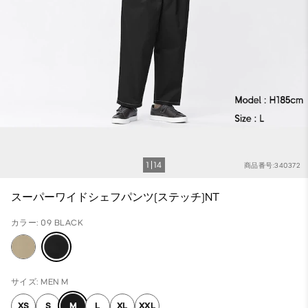
1
14
商品番号:340372
スーパーワイドシェフパンツ(ステッチ)NT
カラー: 09 BLACK
サイズ: MEN M
XS
S
M
L
XL
XXL