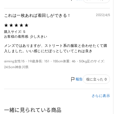
これは一枚あれば着回しができる！
2022/4/5
購入サイズ: S
お客様の着用感: 少し大きい
メンズではありますが、ストリート系の服装と合わせたくて購
入しました。いい感じにだぼっとしていてこれは良き
aiming
女性
15 - 19歳
身長: 151 - 155cm
体重: 46 - 50kg
足のサイズ:
24.5cm
神奈川県
報告
役に立った 0
さらに表示
一緒に見られている商品