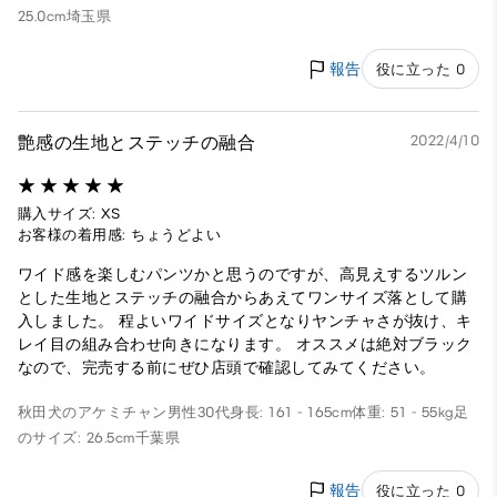
25.0cm
埼玉県
報告
役に立った 0
艶感の生地とステッチの融合
2022/4/10
購入サイズ: XS
お客様の着用感: ちょうどよい
ワイド感を楽しむパンツかと思うのですが、高見えするツルン
とした生地とステッチの融合からあえてワンサイズ落として購
入しました。 程よいワイドサイズとなりヤンチャさが抜け、キ
レイ目の組み合わせ向きになります。 オススメは絶対ブラック
なので、完売する前にぜひ店頭で確認してみてください。
秋田犬のアケミチャン
男性
30代
身長: 161 - 165cm
体重: 51 - 55kg
足
のサイズ: 26.5cm
千葉県
報告
役に立った 0