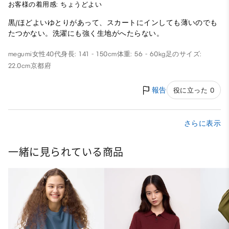
お客様の着用感: ちょうどよい
黒/ほどよいゆとりがあって、スカートにインしても薄いのでも
たつかない。洗濯にも強く生地がへたらない。
megumi
女性
40代
身長: 141 - 150cm
体重: 56 - 60kg
足のサイズ:
22.0cm
京都府
報告
役に立った 0
さらに表示
一緒に見られている商品