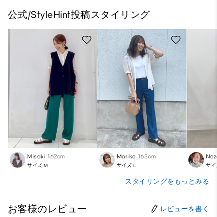
公式/StyleHint投稿スタイリング
Misaki
162cm
Mariko
163cm
Noz
サイズ:M
サイズ:L
サイ
スタイリングをもっとみる
お客様のレビュー
レビューを書く