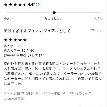
4.4
(109)
小さい
ちょうどよい
大きい
透けすぎずオフィスカジュアルとして
2025/3/5
購入サイズ: L
購入カラー: 10 PINK
お客様の着用感: 少し大きい
室内外を行き来する仕事で着る時にインナーをしっかりしたも
のを着れば、腕だけ透ける程度で、オフィスカジュアルとして
も着用できた。 薄手なので暑くなく、クーラーの効いた場所で
はセーターなどを羽織っても着ぶくれしない。 色違いでも購入
し重宝した。
M3nori
女性
50代
身長: 161 - 165cm
体重: 51 - 55kg
足のサイズ:
24.0cm
埼玉県