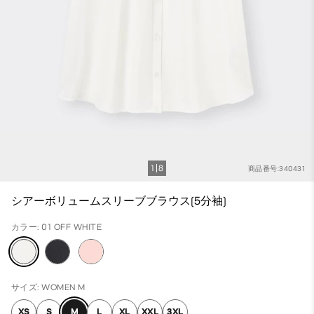
1
8
商品番号:340431
シアーボリュームスリーブブラウス(5分袖)
カラー: 01 OFF WHITE
サイズ: WOMEN M
XS
S
M
L
XL
XXL
3XL