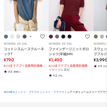
WOMEN, XS-3XL
WOMEN, XS-3XL
WOMEN, 
コットンスムースクルーネ
ファインゲージニットポロ
スウェ
ックT
シャツ(半袖)MN
ブフルジ
ーパー
¥790
¥1,490
¥3,99
ット）
8/13までアプリ会員特別価格
8/13までアプリ会員特別価格
4.9
(10
リサイクル素材
4.5
(999+)
4.2
(14)
WOMEN
/
シャツ・ブラウス
/
シャツ・ブラウス
/
シアーボリュームスリーブブラウ