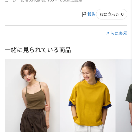
こーひー
女性
30代
身長: 156 - 160cm
広島県
報告
役に立った 0
さらに表示
一緒に見られている商品