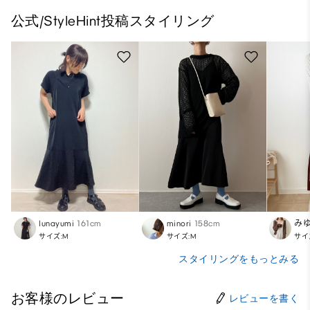
公式/StyleHint投稿スタイリング
lunayumi
161cm
minori
158cm
み
サイズ:M
サイズ:M
サイ
スタイリングをもっとみる
お客様のレビュー
レビューを書く