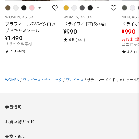
WOMEN, XS-3XL
WOMEN, XS-3XL
MEN, XS
ブラフィール2WAYクロッ
ドライワイドT(5分袖)
ドライポ
プドキャミソール
¥990
¥990
¥1,490
8/13ま
4.5
(999+)
リサイクル素材
ユニセッ
4.3
(442)
4.6
(43
WOMEN
/
ワンピース・チュニック
/
ワンピース
/
サテンマーメイドキャミソール
会員情報
お買い物ガイド
交換・返品