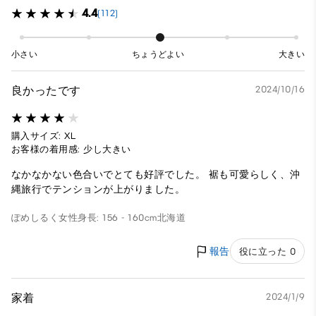
4.4
(112)
小さい
ちょうどよい
大きい
良かったです
2024/10/16
購入サイズ: XL
お客様の着用感: 少し大きい
なかなかない色合いでとても好評でした。 裾も可愛らしく、沖
縄旅行でテンションが上がりました。
ぽめしるく
女性
身長: 156 - 160cm
北海道
報告
役に立った 0
家着
2024/1/9