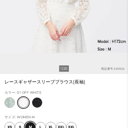
1
20
商品番号:340526
レースギャザースリーブブラウス(長袖)
カラー: 01 OFF WHITE
サイズ: WOMEN M
XS
S
M
L
XL
XXL
3XL