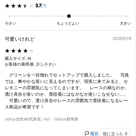
3.7
(7)
小さい
ちょうどよい
大きい
可愛いけれど
2023/5/18
購入サイズ: M
お客様の着用感: 少し小さい
グリーンを一目惚れでセットアップで購入しました。 写真
では、爽やかな装いに見えるのですが、現実に来てみると、セ
レモニーの雰囲気になってしまいます。 レースの柄なのか、
透け具合が多いのか、普段着にはなかなか使いこなせない…。
可愛いので、透け具合やレースの雰囲気で普段着になるレー
ス商品が希望です！
miffyy
女性
40代
身長: 161 - 165cm
群馬県
報告
役に立った 0