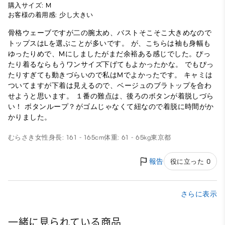
購入サイズ: M
お客様の着用感: 少し大きい
骨格ウェーブですが二の腕太め、バストそこそこ大きめなので
トップスはLを選ぶことが多いです。 が、こちらは袖も身幅も
ゆったりめで、Mにしましたがまだ余裕ある感じでした。ぴっ
たり着るならもうワンサイズ下げてもよかったかな。 でもぴっ
たりすぎても動きづらいので私はMでよかったです。 キャミは
ついてますが下着は見えるので、ベージュのブラトップを合わ
せようと思います。 １番の難点は、後ろのボタンが着脱しづら
い！ ボタンループ？がゴムじゃなくて紐なので着脱に時間がか
かりました。
むらさき
女性
身長: 161 - 165cm
体重: 61 - 65kg
東京都
報告
役に立った 0
さらに表示
一緒に見られている商品