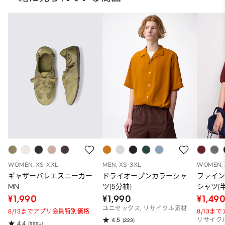
WOMEN, XS-XXL
MEN, XS-3XL
WOMEN, 
ギャザーバレエスニーカー
ドライオープンカラーシャ
ファイ
MN
ツ(5分袖)
シャツ(半
¥1,990
¥1,990
¥1,49
ユニセックス, リサイクル素材
8/13までアプリ会員特別価格
8/13ま
4.5
(223)
リサイク
4.4
(999+)