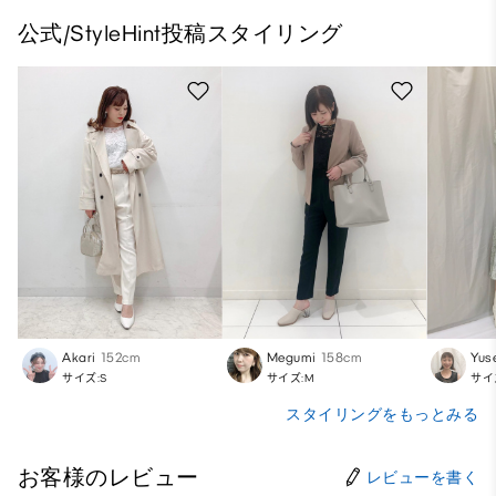
公式/StyleHint投稿スタイリング
Akari
152cm
Megumi
158cm
Yus
サイズ:S
サイズ:M
サイ
スタイリングをもっとみる
お客様のレビュー
レビューを書く