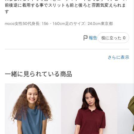
前後逆に着用する事でスリットも前と後ろと雰囲気変えられま
す
moca
女性
50代
身長: 156 - 160cm
足のサイズ: 24.0cm
東京都
報告
役に立った 0
さらに表示
一緒に見られている商品