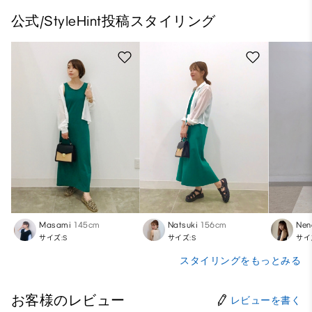
公式/StyleHint投稿スタイリング
Masami
145cm
Natsuki
156cm
Nen
サイズ:S
サイズ:S
サイ
スタイリングをもっとみる
お客様のレビュー
レビューを書く