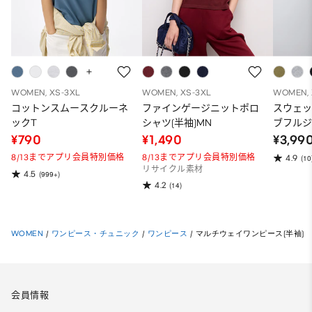
WOMEN, XS-3XL
WOMEN, XS-3XL
WOMEN, 
コットンスムースクルーネ
ファインゲージニットポロ
スウェ
ックT
シャツ(半袖)MN
ブフルジ
ーパー
¥790
¥1,490
¥3,99
ット）
8/13までアプリ会員特別価格
8/13までアプリ会員特別価格
4.9
(10
リサイクル素材
4.5
(999+)
4.2
(14)
WOMEN
/
ワンピース・チュニック
/
ワンピース
/
マルチウェイワンピース(半袖)
会員情報