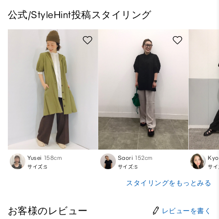
公式/StyleHint投稿スタイリング
Yusei
158cm
Saori
152cm
Kyo
サイズ:S
サイズ:S
サイ
スタイリングをもっとみる
お客様のレビュー
レビューを書く