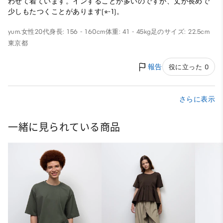
わせて着ています。インすることが多いのですが、丈が長めで
少しもたつくことがあります(⭐︎-1)。
yum.
女性
20代
身長: 156 - 160cm
体重: 41 - 45kg
足のサイズ: 22.5cm
東京都
報告
役に立った 0
さらに表示
一緒に見られている商品