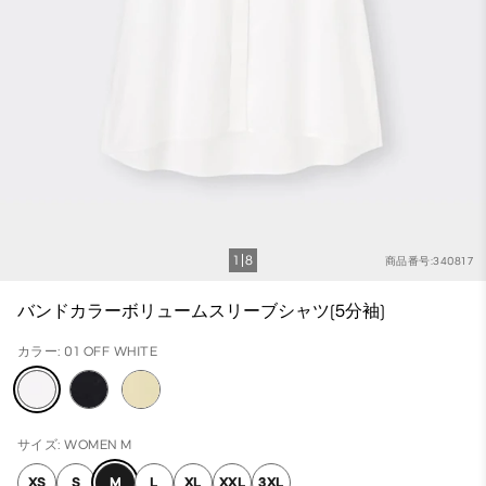
1
8
商品番号:340817
バンドカラーボリュームスリーブシャツ(5分袖)
カラー: 01 OFF WHITE
サイズ: WOMEN M
XS
S
M
L
XL
XXL
3XL