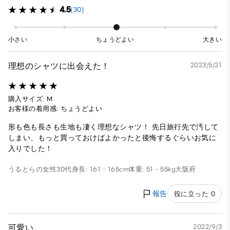
4.5
(30)
小さい
ちょうどよい
大きい
理想のシャツに出会えた！
2023/5/21
購入サイズ: M
お客様の着用感: ちょうどよい
形も色も長さも生地も凄く理想なシャツ！ 先日旅行先で汚して
しまい、もっと買っておけばよかったと後悔するぐらいお気に
入りでした！
うるとらの
女性
30代
身長: 161 - 165cm
体重: 51 - 55kg
大阪府
報告
役に立った 0
可愛い
2022/9/3