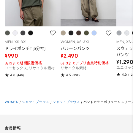
MEN, XS-3XL
WOMEN, XS-3XL
MEN, XS
ドライポンチT(5分袖)
バルーンパンツ
スウェ
パンツ
¥990
¥2,490
¥1,29
8/13まで期間限定価格
8/13までアプリ会員特別価格
ユニセッ
ユニセックス, リサイクル素材
リサイクル素材
4.6
(12
4.6
4.5
(440)
(532)
WOMEN
/
シャツ・ブラウス
/
シャツ・ブラウス
/
バンドカラーボリュームスリーブ
会員情報