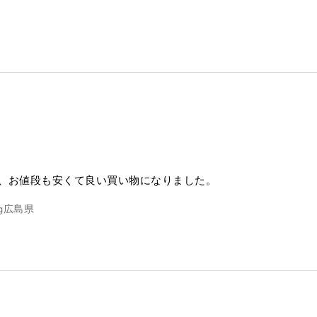
く、お値段も安くて良い買い物になりました。
g
広島県