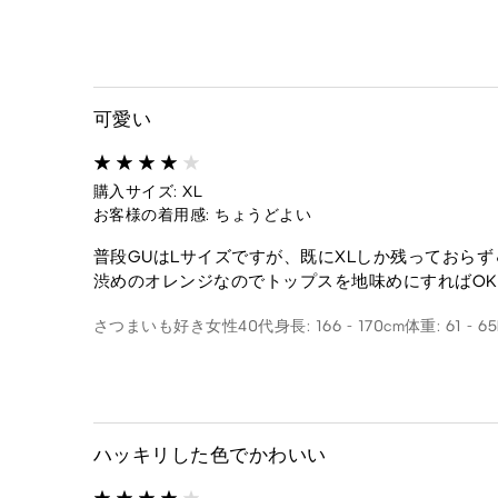
可愛い
購入サイズ: XL
お客様の着用感: ちょうどよい
普段GUはLサイズですが、既にXLしか残っておら
渋めのオレンジなのでトップスを地味めにすればO
さつまいも好き
女性
40代
身長: 166 - 170cm
体重: 61 - 65
ハッキリした色でかわいい