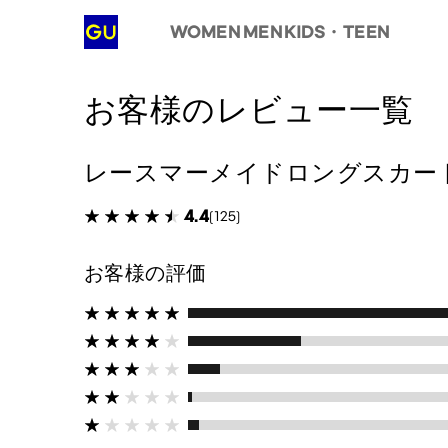
WOMEN
MEN
KIDS・TEEN
お客様のレビュー一覧
レースマーメイドロングスカー
4.4
(125)
お客様の評価