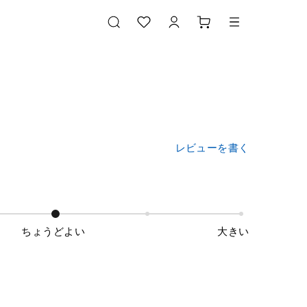
レビューを書く
ちょうどよい
大きい