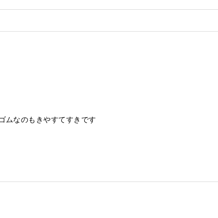
がゴムなのもきやすてすきです