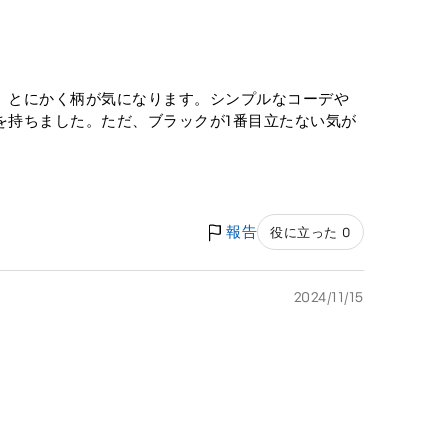
、とにかく柄が気になります。シンプルなコーデや
を持ちました。ただ、ブラックが1番目立たない気が
報告
役に立った 0
2024/11/15