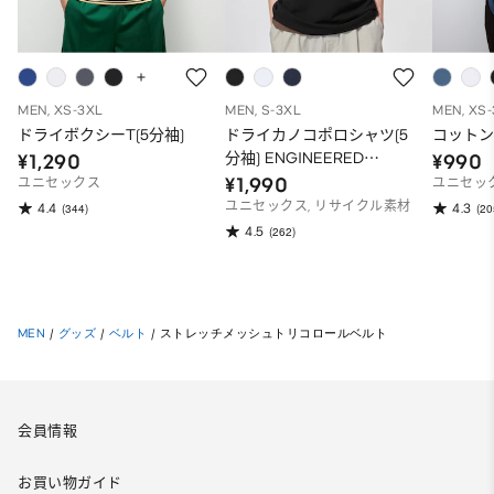
MEN, XS-3XL
MEN, S-3XL
MEN, XS
ドライボクシーT(5分袖)
ドライカノコポロシャツ(5
コットン
分袖) ENGINEERED
¥1,290
¥990
GARMENTS
¥1,990
ユニセックス
ユニセッ
ユニセックス, リサイクル素材
4.4
4.3
(344)
(20
4.5
(262)
MEN
/
グッズ
/
ベルト
/
ストレッチメッシュトリコロールベルト
会員情報
お買い物ガイド