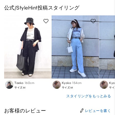
公式/StyleHint投稿スタイリング
Taeko
160cm
Kyoko
154cm
Kyo
サイズ:M
サイズ:M
サイ
スタイリングをもっとみる
お客様のレビュー
レビューを書く