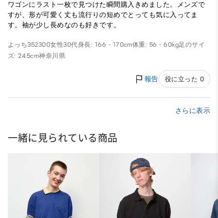
ワゴンにラスト一枚で見つけた瞬間購入きめました。メンズで
すが、形が可愛く丈も流行りの短めでとっても気に入ってま
す。袖が少し長めなのも好きです。
よっち352300
女性
30代
身長: 166 - 170cm
体重: 56 - 60kg
足のサイ
ズ: 24.5cm
神奈川県
報告
役に立った 0
さらに表示
一緒に見られている商品