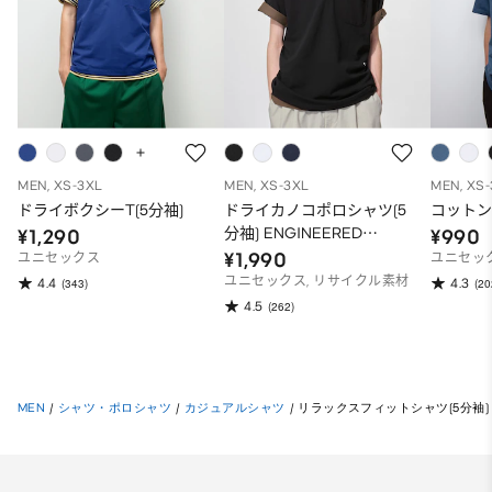
MEN, XS-3XL
MEN, XS-3XL
MEN, XS
ドライボクシーT(5分袖)
ドライカノコポロシャツ(5
コットン
分袖) ENGINEERED
¥1,290
¥990
GARMENTS
¥1,990
ユニセックス
ユニセッ
ユニセックス, リサイクル素材
4.4
4.3
(343)
(20
4.5
(262)
MEN
/
シャツ・ポロシャツ
/
カジュアルシャツ
/
リラックスフィットシャツ(5分袖) FIL