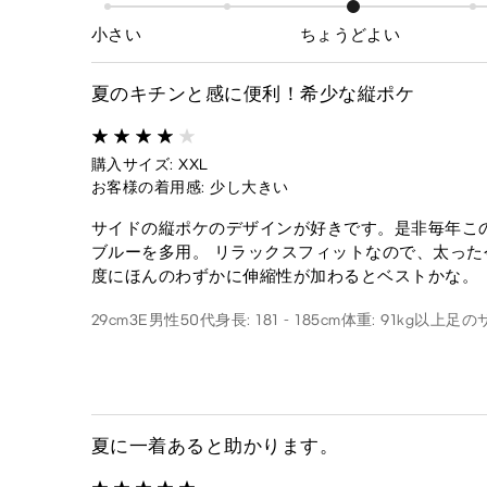
小さい
ちょうどよい
夏のキチンと感に便利！希少な縦ポケ
購入サイズ: XXL
お客様の着用感: 少し大きい
サイドの縦ポケのデザインが好きです。是非毎年こ
ブルーを多用。 リラックスフィットなので、太った
度にほんのわずかに伸縮性が加わるとベストかな。
29cm3E
男性
50代
身長: 181 - 185cm
体重: 91kg以上
足のサ
夏に一着あると助かります。