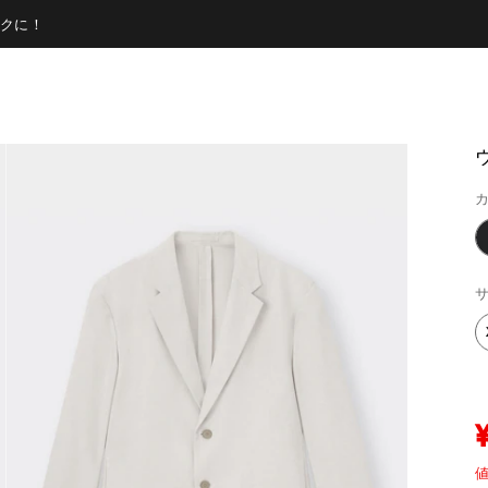
クに！
カ
サ
値