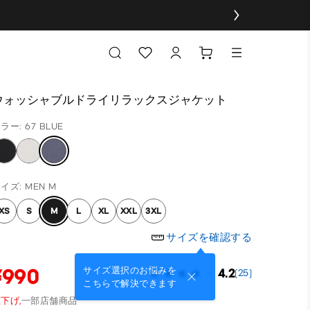
ウォッシャブルドライリラックスジャケット
ラー: 67 BLUE
イズ: MEN M
XS
S
M
L
XL
XXL
3XL
サイズを確認する
¥990
サイズ選択のお悩みを
4.2
(25)
こちらで解決できます
下げ,
一部店舗商品