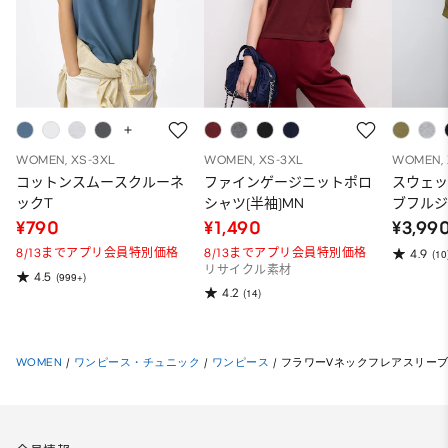
WOMEN, XS-3XL
WOMEN, XS-3XL
WOMEN, 
コットンスムースクルーネ
ファインゲージニットポロ
スウェ
ックT
シャツ(半袖)MN
ブフルジ
ーパー
¥790
¥1,490
¥3,99
ット）
8/13までアプリ会員特別価格
8/13までアプリ会員特別価格
4.9
(10
リサイクル素材
4.5
(999+)
4.2
(14)
WOMEN
/
ワンピース・チュニック
/
ワンピース
/
フラワーVネックフレアスリーブ