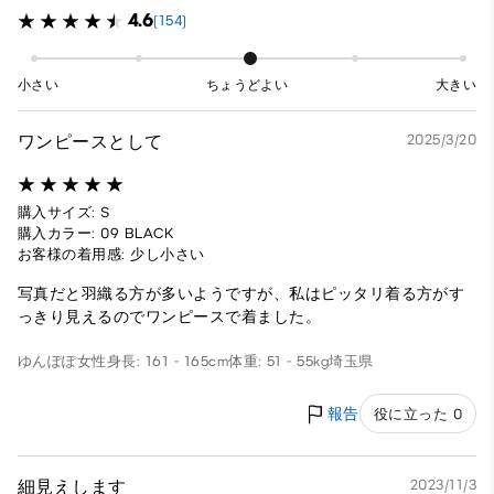
4.6
(154)
小さい
ちょうどよい
大きい
ワンピースとして
2025/3/20
購入サイズ: S
購入カラー: 09 BLACK
お客様の着用感: 少し小さい
写真だと羽織る方が多いようですが、私はピッタリ着る方がす
っきり見えるのでワンピースで着ました。
ゆんぽぽ
女性
身長: 161 - 165cm
体重: 51 - 55kg
埼玉県
報告
役に立った 0
細見えします
2023/11/3