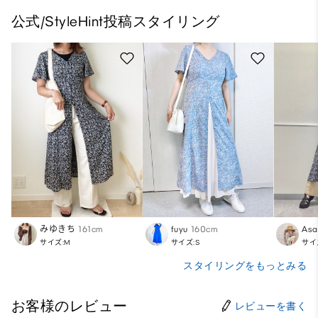
公式/StyleHint投稿スタイリング
みゆきち
161cm
fuyu
160cm
Asa
サイズ:M
サイズ:S
サイ
スタイリングをもっとみる
お客様のレビュー
レビューを書く