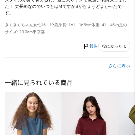
スタイルが良く見えるし、気に入りすぎて色違いも購入しまし
た！ 丈長めなのでいつもはMですがSがちょうどよかったで
す。
きくきくちゃん
女性
15 - 19歳
身長: 161 - 165cm
体重: 41 - 45kg
足の
サイズ: 23.0cm
東京都
報告
役に立った 0
さらに表示
一緒に見られている商品