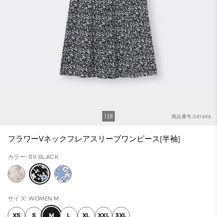
1
8
商品番号:341696
フラワーVネックフレアスリーブワンピース(半袖)
カラー: 09 BLACK
サイズ: WOMEN M
XS
S
M
L
XL
XXL
3XL