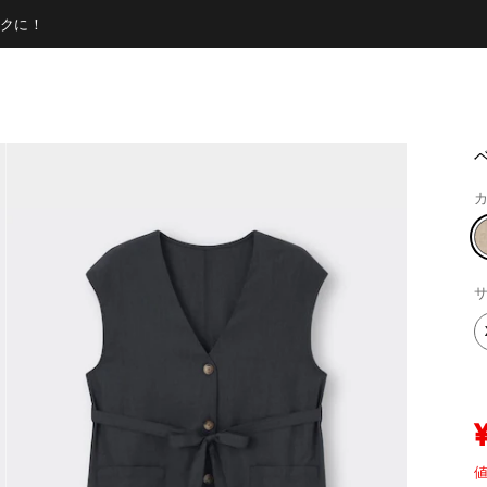
クに！
カ
サ
値