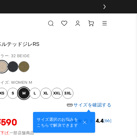
ベルテッドジレRS
ラー: 32 BEIGE
イズ: WOMEN M
XS
S
M
L
XL
XXL
3XL
サイズを確認する
¥590
サイズ選択のお悩みを
4.4
(66)
こちらで解決できます
下げ,
一部店舗商品