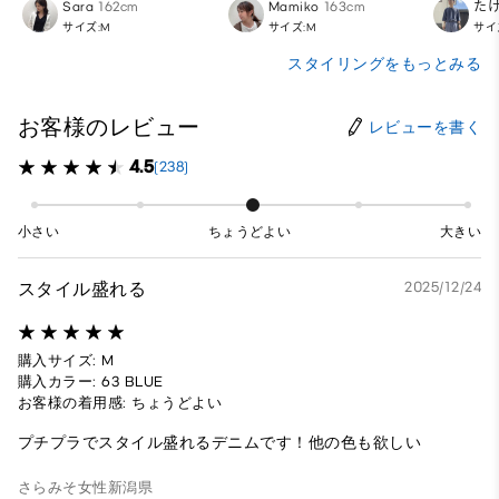
Sara
162cm
Mamiko
163cm
た
サイズ:M
サイズ:M
サイ
スタイリングをもっとみる
お客様のレビュー
レビューを書く
4.5
(238)
小さい
ちょうどよい
大きい
スタイル盛れる
2025/12/24
購入サイズ: M
購入カラー: 63 BLUE
お客様の着用感: ちょうどよい
プチプラでスタイル盛れるデニムです！他の色も欲しい
さらみそ
女性
新潟県