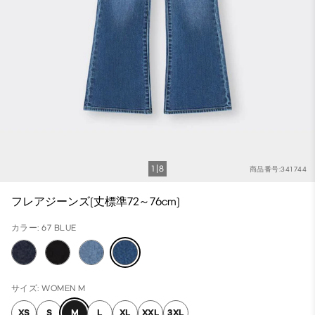
1
8
商品番号:341744
フレアジーンズ(丈標準72～76cm)
カラー: 67 BLUE
サイズ: WOMEN M
XS
S
M
L
XL
XXL
3XL