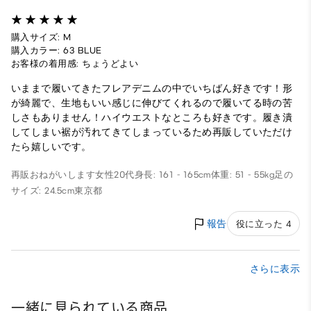
購入サイズ: M
購入カラー: 63 BLUE
お客様の着用感: ちょうどよい
いままで履いてきたフレアデニムの中でいちばん好きです！形
が綺麗で、生地もいい感じに伸びてくれるので履いてる時の苦
しさもありません！ハイウエストなところも好きです。履き潰
してしまい裾が汚れてきてしまっているため再販していただけ
たら嬉しいです。
再販おねがいします
女性
20代
身長: 161 - 165cm
体重: 51 - 55kg
足の
サイズ: 24.5cm
東京都
報告
役に立った 4
さらに表示
一緒に見られている商品