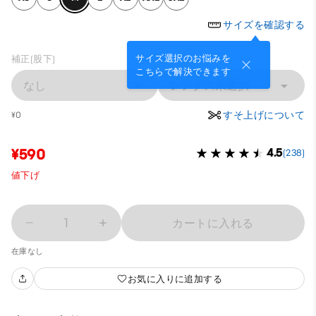
サイズを確認する
サイズ選択のお悩みを
補正(股下)
こちらで解決できます
なし
レングス未選択
すそ上げについて
¥0
¥590
4.5
(238)
値下げ
1
カートに入れる
在庫なし
お気に入りに追加する