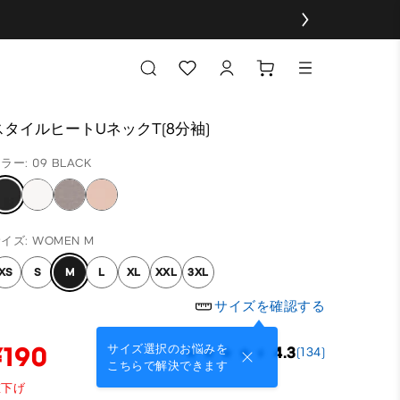
スタイルヒートUネックT(8分袖)
ラー: 09 BLACK
イズ: WOMEN M
XS
S
M
L
XL
XXL
3XL
サイズを確認する
¥190
サイズ選択のお悩みを
4.3
(134)
こちらで解決できます
値下げ