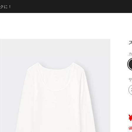
クに！
カ
サ