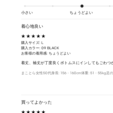
小さい
ちょうどよい
着心地良い
購入サイズ: L
購入カラー: 09 BLACK
お客様の着用感: ちょうどよい
着丈、袖丈が丁度良くボトムスにインしてもごわつ
まことら
女性
50代
身長: 156 - 160cm
体重: 51 - 55kg
足の
買ってよかった