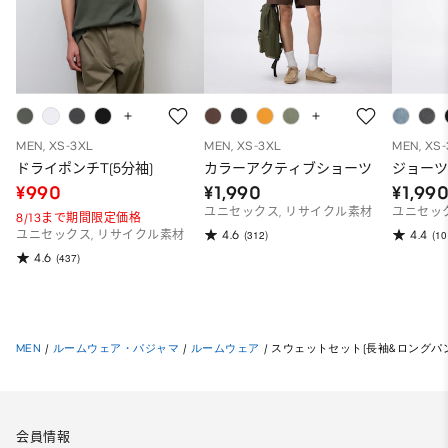
MEN, XS-3XL
MEN, XS-3XL
MEN, XS
ドライポンチT(5分袖)
カラーアクティブショーツ
ジョー
¥990
¥1,990
¥1,99
ユニセックス, リサイクル素材
ユニセッ
8/13まで期間限定価格
4.6
4.4
ユニセックス, リサイクル素材
(312)
(10
4.6
(437)
MEN
/
ルームウェア・パジャマ
/
ルームウェア
/
スウェットセット(長袖&ロングパンツ)
会員情報