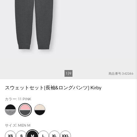
1
9
商品番号:342246
スウェットセット(長袖&ロングパンツ) Kirby
カラー: 11 PINK
サイズ: MEN M
XS
S
M
L
XL
XXL