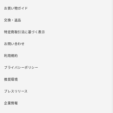
お買い物ガイド
交換・返品
特定商取引法に基づく表示
お問い合わせ
利用規約
プライバシーポリシー
推奨環境
プレスリリース
企業情報