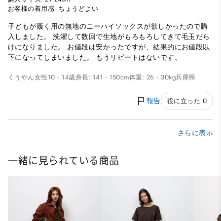
お客様の着用感: ちょうどよい
子どもが履く用の無地のニーハイソックスが欲しかったので購
入しました。 洗濯して数回で生地がもろもろしてきて毛玉だら
けになりました。 お値段は安かったですが、結果的にお値段以
下になってしまいました。 もうリピートはないです。
くうやん
女性
10 - 14歳
身長: 141 - 150cm
体重: 26 - 30kg
兵庫県
報告
役に立った 0
さらに表示
一緒に見られている商品