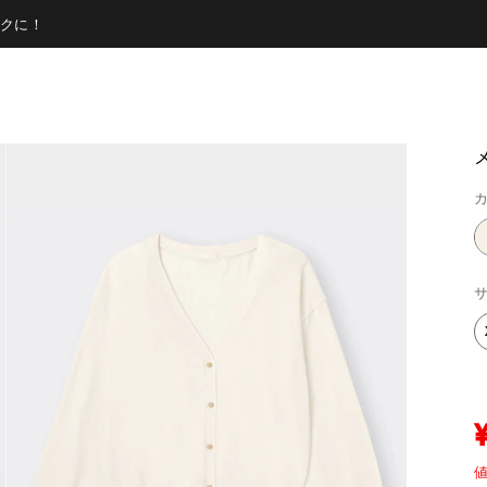
クに！
カ
サ
値