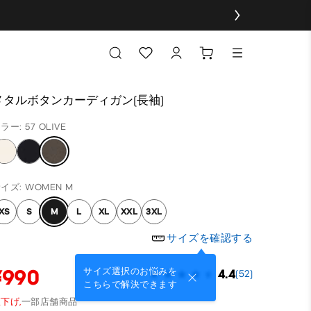
メタルボタンカーディガン(長袖)
ラー: 57 OLIVE
イズ: WOMEN M
XS
S
M
L
XL
XXL
3XL
サイズを確認する
¥990
サイズ選択のお悩みを
4.4
(52)
こちらで解決できます
下げ,
一部店舗商品