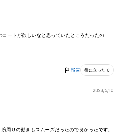
のコートが欲しいなと思っていたところだったの
報告
役に立った 0
2023/6/10
、腕周りの動きもスムーズだったので良かったです。