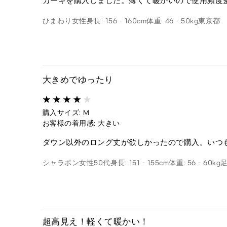
カーキを購入しました。薄くて暖かいので使用頻度
ひまわり
女性
身長: 156 - 160cm
体重: 46 - 50kg
東京都
大きめでゆったり
購入サイズ: M
お客様の着用感: 大きい
ダウン以外のロング丈が欲しかったので購入。いつ
シャラポン
女性
50代
身長: 151 - 155cm
体重: 56 - 60kg
足
超高見え！軽くて暖かい！