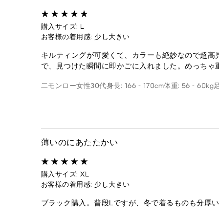
購入サイズ: L
お客様の着用感: 少し大きい
キルティングが可愛くて、カラーも絶妙なので超高
で、見つけた瞬間に即かごに入れました。めっちゃ
二モンロー
女性
30代
身長: 166 - 170cm
体重: 56 - 60kg
足
薄いのにあたたかい
購入サイズ: XL
お客様の着用感: 少し大きい
ブラック購入。普段Lですが、冬で着るものも分厚