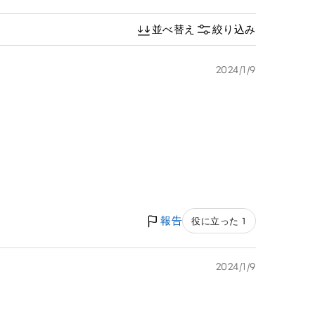
並べ替え
絞り込み
2024/1/9
報告
役に立った 1
2024/1/9