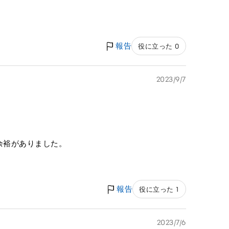
報告
役に立った 0
2023/9/7
余裕がありました。
報告
役に立った 1
2023/7/6