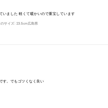
ていました 軽くて暖かいので重宝しています
のサイズ: 23.5cm
広島県
のです。でもゴツくなく良い