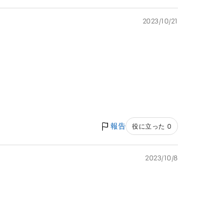
2023/10/21
報告
役に立った 0
2023/10/8