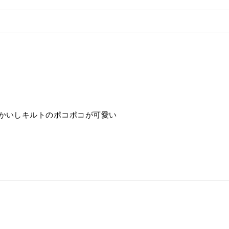
たかいしキルトのポコポコが可愛い