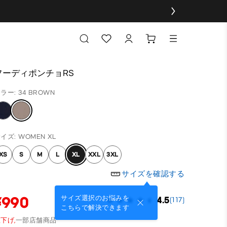
フーディポンチョRS
ラー: 34 BROWN
イズ: WOMEN XL
XS
S
M
L
XL
XXL
3XL
サイズを確認する
¥990
サイズ選択のお悩みを
4.5
(117)
こちらで解決できます
下げ,
一部店舗商品