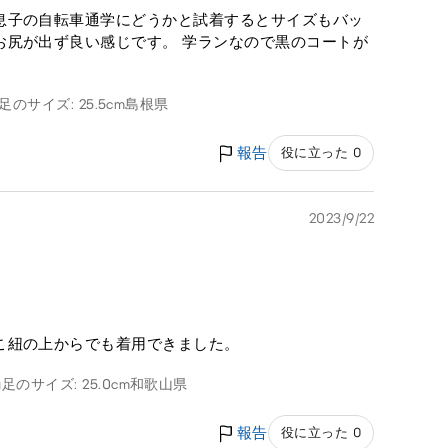
息子の自転車通学にどうかと試着するとサイズもバッ
お尻が出ず良い感じです。 学ランなので黒のコートが
足のサイズ: 25.5cm
島根県
報告
役に立った 0
2023/9/22
こ紐の上からでも着用できました。
g
足のサイズ: 25.0cm
和歌山県
報告
役に立った 0