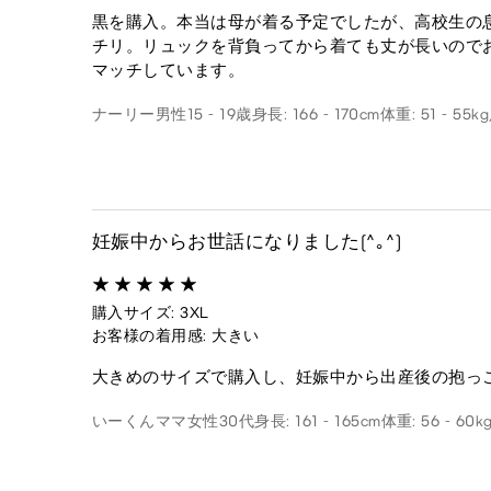
黒を購入。本当は母が着る予定でしたが、高校生の
チリ。リュックを背負ってから着ても丈が長いので
マッチしています。
ナーリー
男性
15 - 19歳
身長: 166 - 170cm
体重: 51 - 55kg
妊娠中からお世話になりました(^｡^)
購入サイズ: 3XL
お客様の着用感: 大きい
大きめのサイズで購入し、妊娠中から出産後の抱っ
いーくんママ
女性
30代
身長: 161 - 165cm
体重: 56 - 60k