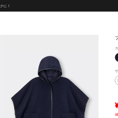
クに！
カ
サ
値