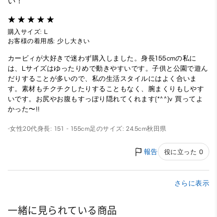
い！
購入サイズ: L
お客様の着用感: 少し大きい
カービィが大好きで迷わず購入しました。身長155cmの私に
は、Lサイズはゆったりめで動きやすいです。子供と公園で遊ん
だりすることが多いので、私の生活スタイルにはよく合いま
す。素材もチクチクしたりすることもなく、腕まくりもしやす
いです。お尻やお腹もすっぽり隠れてくれます(*^^)v 買ってよ
かった〜!!
-
女性
20代
身長: 151 - 155cm
足のサイズ: 24.5cm
秋田県
報告
役に立った 0
さらに表示
一緒に見られている商品