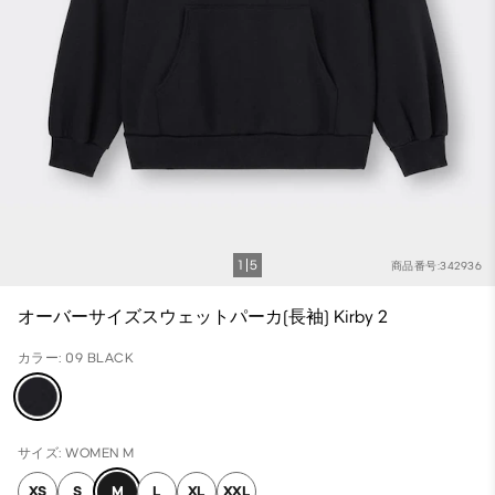
1
5
商品番号:342936
オーバーサイズスウェットパーカ(長袖) Kirby 2
カラー: 09 BLACK
サイズ: WOMEN M
XS
S
M
L
XL
XXL