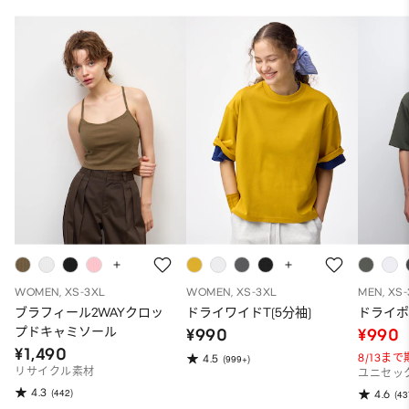
WOMEN, XS-3XL
WOMEN, XS-3XL
MEN, XS
ブラフィール2WAYクロッ
ドライワイドT(5分袖)
ドライポ
プドキャミソール
¥990
¥990
¥1,490
8/13ま
4.5
(999+)
リサイクル素材
ユニセッ
4.3
(442)
4.6
(43