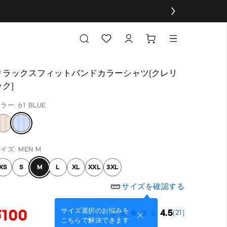
リラックスフィットバンドカラーシャツ(クレリ
ック)
ラー: 61 BLUE
イズ: MEN M
XS
S
M
L
XL
XXL
3XL
サイズを確認する
¥100
サイズ選択のお悩みを
4.5
(21)
こちらで解決できます