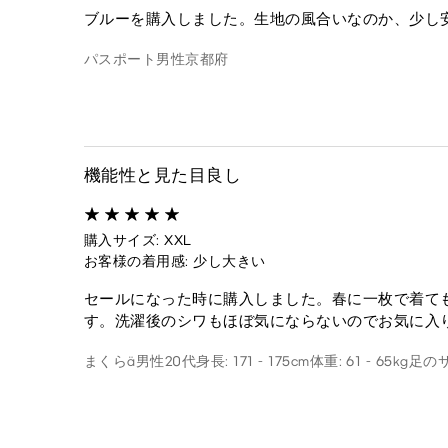
ブルーを購入しました。生地の風合いなのか、少し
パスポート
男性
京都府
機能性と見た目良し
購入サイズ: XXL
お客様の着用感: 少し大きい
セールになった時に購入しました。春に一枚で着て
す。洗濯後のシワもほぼ気にならないのでお気に入
まくらä
男性
20代
身長: 171 - 175cm
体重: 61 - 65kg
足のサイ