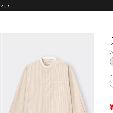
クに！
カ
サ