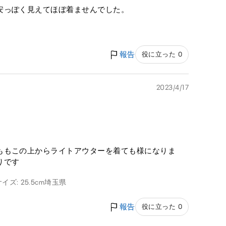
安っぽく見えてほぼ着ませんでした。
報告
役に立った 0
2023/4/17
ももこの上からライトアウターを着ても様になりま
りです
ズ: 25.5cm
埼玉県
報告
役に立った 0