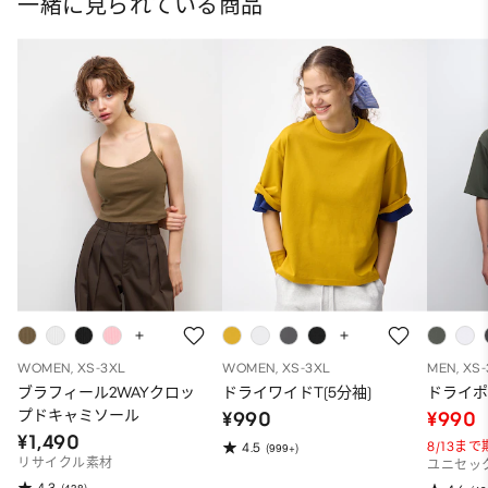
一緒に見られている商品
WOMEN, XS-3XL
WOMEN, XS-3XL
MEN, XS
ブラフィール2WAYクロッ
ドライワイドT(5分袖)
ドライポ
プドキャミソール
¥990
¥990
¥1,490
8/13ま
4.5
(999+)
リサイクル素材
ユニセッ
4.3