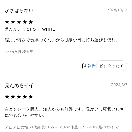
かさばらない
2025/10/13
購入カラー: 01 OFF WHITE
程よい薄さで分厚つくないから肌寒い日に持ち運びも便利。
Hana
女性
埼玉県
報告
役に立った 0
見ためもイイ
2024/3/7
白とグレーを購入。知人からも好評です。暖かいし可愛いし何
にでも合わせやすい。
スピスピ
女性
50代
身長: 156 - 160cm
体重: 56 - 60kg
足のサイズ: