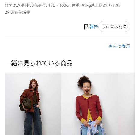
ひであき
男性
30代
身長: 176 - 180cm
体重: 91kg以上
足のサイズ:
29.0cm
茨城県
報告
役に立った 0
さらに表示
一緒に見られている商品