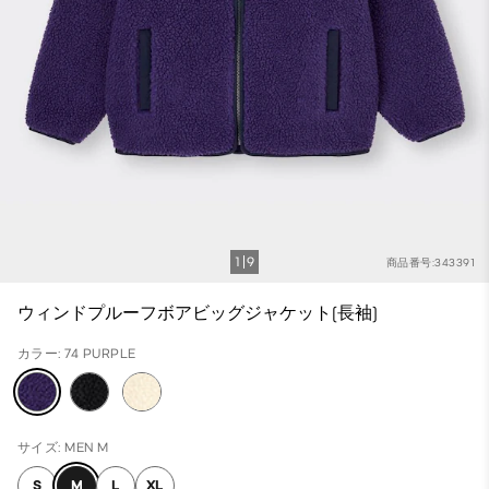
1
9
商品番号:343391
ウィンドプルーフボアビッグジャケット(長袖)
カラー: 74 PURPLE
サイズ: MEN M
S
M
L
XL