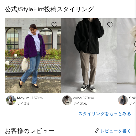
公式/StyleHint投稿スタイリング
Mayumi
157cm
coba
173cm
Sak
サイズ:S
サイズ:XL
サイ
スタイリングをもっとみる
お客様のレビュー
レビューを書く