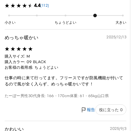
4.4
(112)
小さい
ちょうどよい
大きい
めっちゃ暖かい
2025/12/13
購入サイズ: M
購入カラー: 09 BLACK
お客様の着用感: ちょうどよい
仕事の時に来て行ってます。フリースですが防風機能が付いて
るので風が全く入らず、めっちゃ暖かいです！
たーぼー
男性
30代
身長: 166 - 170cm
体重: 61 - 65kg
山口県
報告
役に立った 0
かわいい
2025/9/3