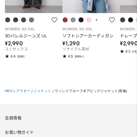
WOMEN, XS-3XL
WOMEN, XS-3XL
WOMEN, 
3Dバレルジーンズ UL
ソフトシアーカーディガン
ドレー
¥2,990
¥1,290
¥2,99
ユニセックス
リサイクル素材
4.2
(16
4.6
4.5
(266)
(999+)
MEN
/
アウター
/
ジャケット
/
ウィンドプルーフボアビッグジャケット(長袖)
会員情報
お買い物ガイド