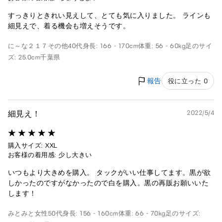
すっきりときれい見えして、とても気に入りました。 ラインも
細見えで、着る機会も増えそうです。
に～な２１７
その他
40代
身長: 166 - 170cm
体重: 56 - 60kg
足のサイ
ズ: 25.0cm
千葉県
報告
役に立った 0
細見え！
2022/5/4
購入サイズ: XXL
お客様の着用感: 少し大きい
いつもより大きめを購入。 タックがいい仕事してます。黒が欲
しかったのですがなかったので白を購入。黒の再販お願いいた
します！
みとみと
女性
50代
身長: 156 - 160cm
体重: 66 - 70kg
足のサイズ: