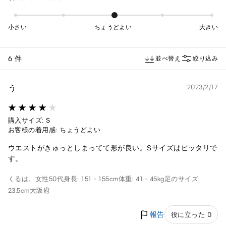
小さい
ちょうどよい
大きい
6 件
並べ替え
絞り込み
う
2023/2/17
購入サイズ: S
お客様の着用感: ちょうどよい
ウエストがきゅっとしまってて形が良い。Sサイズはピッタリで
す。
くるは。
女性
50代
身長: 151 - 155cm
体重: 41 - 45kg
足のサイズ:
23.5cm
大阪府
報告
役に立った 0