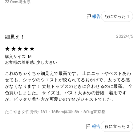
23.0cm
埼玉県
報告
役に立った 1
細見え！
2022/4/5
購入サイズ: M
お客様の着用感: 少し大きい
これめちゃくちゃ細見えで最高です。 上にニットやベストあわ
せても、シャツのウエストが絞られてるおかげで、太ってる感
がなくなります！ 丈短トップスのときに合わせるのに最高。 全
色買いしました。 サイズは、バスト大きめの普段Ｌ着用です
が、ピッタリ着た方が可愛いのでMがジャストでした。
たこやき
女性
身長: 161 - 165cm
体重: 56 - 60kg
東京都
報告
役に立った 2