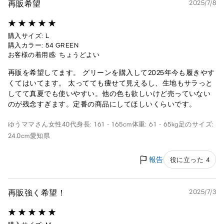
再販希望
2025/7/8
購入サイズ: L
購入カラー: 54 GREEN
お客様の着用感: ちょうどよい
再販を希望してます。 グリーンを購入して2025年今も履きやす
くてはいてます。 太ってても痩せて見えるし、生地もサラっと
してて真夏でも使いやすい。他の色も欲しいけど売っていない
のが残念すぎます。定番の商品にしてほしいくらいです。
ゆうママさん
女性
40代
身長: 161 - 165cm
体重: 61 - 65kg
足のサイズ:
24.0cm
愛知県
報告
役に立った 4
再販強く希望！
2025/7/3