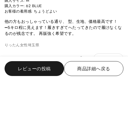
購入サイズ: M
購入カラー: 62 BLUE
お客様の着用感: ちょうどよい
他の方もおっしゃっている通り、 型、生地、価格最高です！
➖5キロ程に見えます！履きすぎてへたってきたので履けなくな
るのが残念です。 再販強く希望です。
りったん
女性
埼玉県
報告
役に立った 2
レビューの投稿
商品詳細へ戻る
再販お願いします！
2025/6/30
購入サイズ: XL
購入カラー: 09 BLACK
お客様の着用感: ちょうどよい
とにかく涼しくて、ヨレが少ないパンツがどこにもない！職場
ではジーンズは履けないので、やはりこういったスラックス系