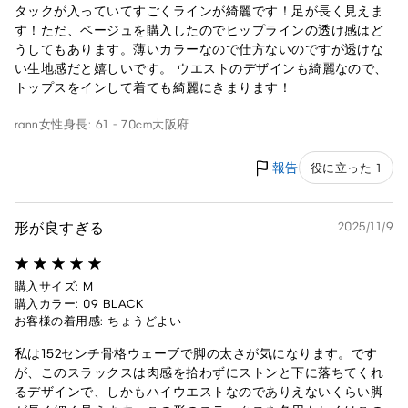
タックが入っていてすごくラインが綺麗です！足が長く見えま
す！ただ、ベージュを購入したのでヒップラインの透け感はど
うしてもあります。薄いカラーなので仕方ないのですが透けな
い生地感だと嬉しいです。 ウエストのデザインも綺麗なので、
トップスをインして着ても綺麗にきまります！
rann
女性
身長: 61 - 70cm
大阪府
報告
役に立った 1
形が良すぎる
2025/11/9
購入サイズ: M
購入カラー: 09 BLACK
お客様の着用感: ちょうどよい
私は152センチ骨格ウェーブで脚の太さが気になります。です
が、このスラックスは肉感を拾わずにストンと下に落ちてくれ
るデザインで、しかもハイウエストなのでありえないくらい脚