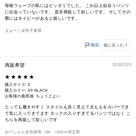
骨格ウェーブの私にはピッタリでした。 これ以上似合うパンツ
に出会っていないです。 是非再販して欲しいです。 そしてその
際にはネイビーがあると嬉しいです。
まぁーこ
女性
千葉県
報告
役に立った 1
再販希望
2025/7/20
購入サイズ: S
購入カラー: 09 BLACK
お客様の着用感: ちょうどよい
とっても履きやすく スタイルも良く見えて太ももをカバーでき
て気に入ってきてます タックの入りすぎてるパンツではなく こ
ちらを再販して欲しいです
みーしゃん
女性
身長: 156 - 160cm
埼玉県