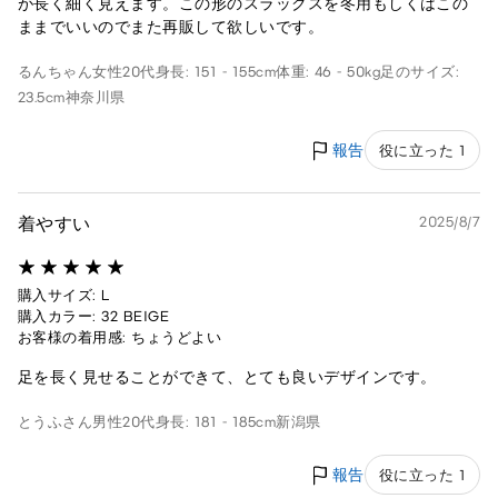
が長く細く見えます。この形のスラックスを冬用もしくはこの
ままでいいのでまた再販して欲しいです。
るんちゃん
女性
20代
身長: 151 - 155cm
体重: 46 - 50kg
足のサイズ:
23.5cm
神奈川県
報告
役に立った 1
着やすい
2025/8/7
購入サイズ: L
購入カラー: 32 BEIGE
お客様の着用感: ちょうどよい
足を長く見せることができて、とても良いデザインです。
とうふさん
男性
20代
身長: 181 - 185cm
新潟県
報告
役に立った 1