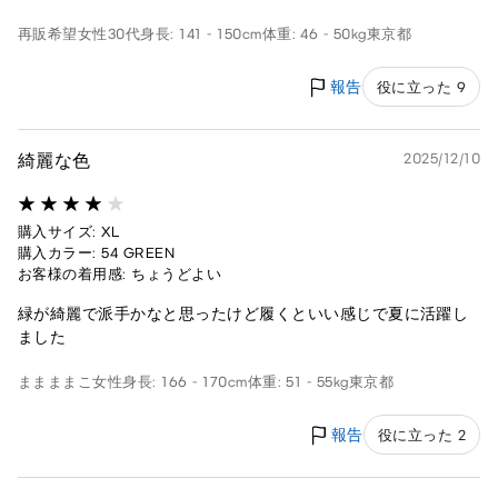
再販希望
女性
30代
身長: 141 - 150cm
体重: 46 - 50kg
東京都
報告
役に立った 9
綺麗な色
2025/12/10
購入サイズ: XL
購入カラー: 54 GREEN
お客様の着用感: ちょうどよい
緑が綺麗で派手かなと思ったけど履くといい感じで夏に活躍し
ました
ままままこ
女性
身長: 166 - 170cm
体重: 51 - 55kg
東京都
報告
役に立った 2