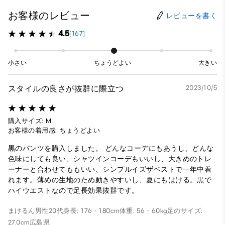
お客様のレビュー
レビューを書く
4.5
(167)
小さい
ちょうどよい
大きい
スタイルの良さが抜群に際立つ
2023/10/5
購入サイズ: M
お客様の着用感: ちょうどよい
黒のパンツを購入しました。 どんなコーデにもあうし、どんな
色味にしても良い、シャツインコーデもいいし、大きめのトレ
ーナーと合わせてももいい、シンプルイズザベストで一年中着
れます。薄めの生地のため動きやすいし、夏にもはける。黒で
ハイウエストなので足長効果抜群です。
まけるん
男性
20代
身長: 176 - 180cm
体重: 56 - 60kg
足のサイズ:
27.0cm
広島県