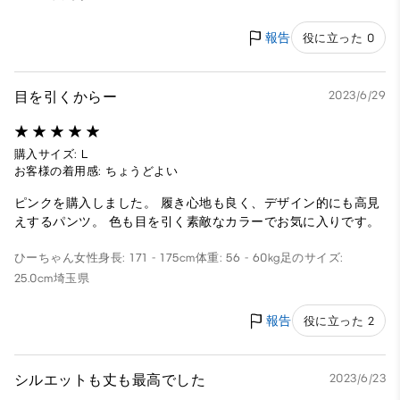
報告
役に立った 0
目を引くからー
2023/6/29
購入サイズ: L
お客様の着用感: ちょうどよい
ピンクを購入しました。 履き心地も良く、デザイン的にも高見
えするパンツ。 色も目を引く素敵なカラーでお気に入りです。
ひーちゃん
女性
身長: 171 - 175cm
体重: 56 - 60kg
足のサイズ:
25.0cm
埼玉県
報告
役に立った 2
シルエットも丈も最高でした
2023/6/23