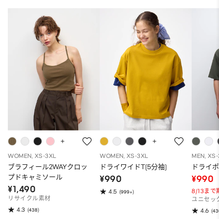
WOMEN, XS-3XL
WOMEN, XS-3XL
MEN, XS
ブラフィール2WAYクロッ
ドライワイドT(5分袖)
ドライポ
プドキャミソール
¥990
¥990
¥1,490
8/13ま
4.5
(999+)
リサイクル素材
ユニセッ
4.3
(438)
4.6
(43