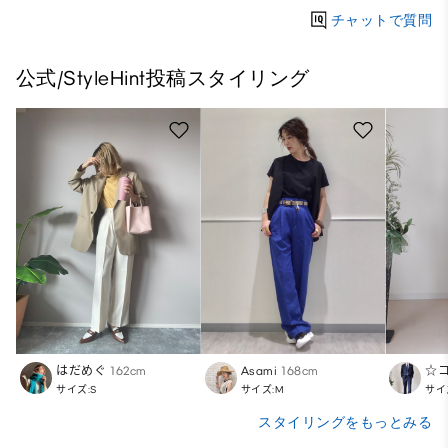
チャットで質問
公式/StyleHint投稿スタイリング
はだめぐ
162cm
Asami
168cm
サイズ:S
サイズ:M
サイ
スタイリングをもっとみる