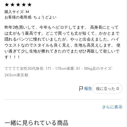
購入サイズ: M
お客様の着用感: ちょうどよい
昨年2色買いして、今年もヘビロテしてます。 高身長にとって
は丈がもう最高です。どこで買っても丈が短くて、かかとまで
隠れるパンツに憧れていましたが、やっと出会えました。ハイ
ウエストなのでスタイルも良く見え、生地も高見えします。 使
い過ぎて少し生地が擦れてきたのでまたぜひ再販して欲しいで
す！！！
てててて
女性
20代
身長: 171 - 175cm
体重: 51 - 55kg
足のサイズ:
24.5cm
東京都
報告
役に立った 0
さらに表示
一緒に見られている商品