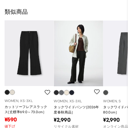
類似商品
WOMEN, XS-3XL
WOMEN, XS-3XL
WOMEN, S
カットソーフレアスラック
タックワイドパンツ(2026年
タックワイドパ
ス(丈標準69.0～73.0cm)
度春秋商品)
80.0cm)
¥590
¥2,990
¥2,990
値下げ
リサイクル素材
オンライン商