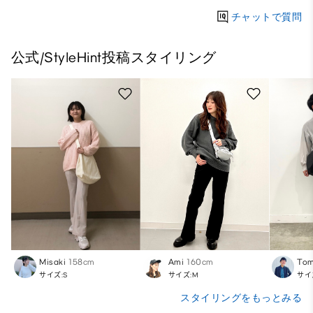
チャットで質問
公式/StyleHint投稿スタイリング
Misaki
158cm
Ami
160cm
Tom
サイズ:S
サイズ:M
サイ
スタイリングをもっとみる