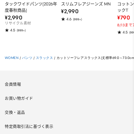
タックワイドパンツ(2026年
スリムフレアジーンズ MN
コット
度春秋商品)
ックT
¥2,990
¥2,990
¥790
4.6
(999+)
リサイクル素材
8/13ま
4.5
(999+)
4.5
(99
WOMEN
/
パンツ
/
スラックス
/
カットソーフレアスラックス(丈標準69.0～73.0cm
会員情報
お買い物ガイド
交換・返品
特定商取引法に基づく表示