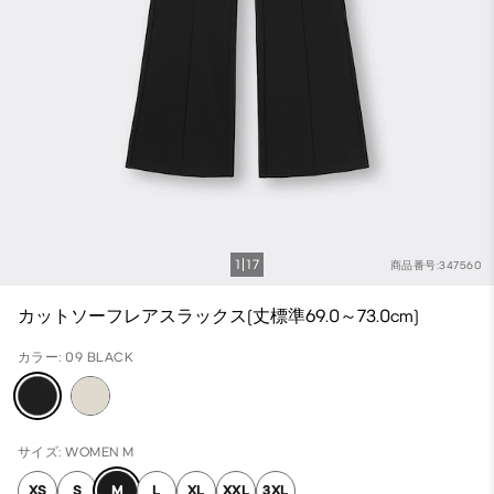
1
17
商品番号:347560
カットソーフレアスラックス(丈標準69.0～73.0cm)
カラー: 09 BLACK
サイズ: WOMEN M
XS
S
M
L
XL
XXL
3XL