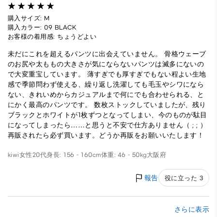
購入サイズ: M
購入カラー: 09 BLACK
お客様の着用感: ちょうどよい
未だにこれを超えるパンツに出会えていません。 骨格ウェーブ
のお尻や太ももの大きさが気にならないパンツは滅多にないの
で大変重宝しています。 薄すぎでも厚すぎでもない程よい生地
感で季節問わず使える、繰り返し洗濯しても毛玉やシワになら
ない、きれいめからカジュアルまで何にでも合わせられる、と
にかく最高のパンツです。 数枚ストックしていましたが、残り
ブラックとホワイトが1枚ずつとなってしまい、今のものが駄目
になってしまったら……と思うと不安で仕方ありません（ ; ; ）
再販されたら必ず買います。どうか再販をお願いいたします！
kiwi
女性
20代
身長: 156 - 160cm
体重: 46 - 50kg
大阪府
報告
役に立った 3
さらに表示