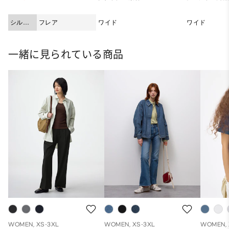
シルエ
フレア
ワイド
ワイド
ット
一緒に見られている商品
WOMEN, XS-3XL
WOMEN, XS-3XL
WOMEN, 