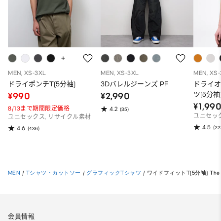
MEN, XS-3XL
MEN, XS-3XL
MEN, XS
ドライポンチT(5分袖)
3Dバレルジーンズ PF
ドライ
ツ(5分袖
¥990
¥2,990
¥1,99
8/13まで期間限定価格
4.2
(35)
ユニセッ
ユニセックス, リサイクル素材
4.5
(22
4.6
(436)
MEN
/
Tシャツ・カットソー
/
グラフィックTシャツ
/
ワイドフィットT(5分袖) The M
会員情報