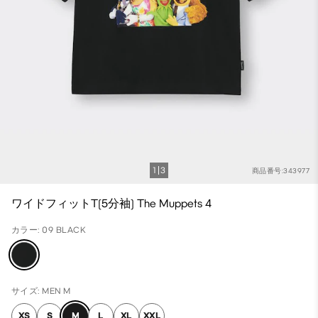
1
3
商品番号:343977
ワイドフィットT(5分袖) The Muppets 4
カラー: 09 BLACK
サイズ: MEN M
XS
S
M
L
XL
XXL