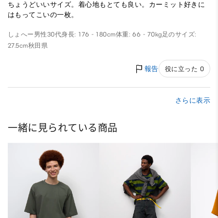
ちょうどいいサイズ。着心地もとても良い。カーミット好きに
はもってこいの一枚。
しょへー
男性
30代
身長: 176 - 180cm
体重: 66 - 70kg
足のサイズ:
27.5cm
秋田県
報告
役に立った 0
さらに表示
一緒に見られている商品