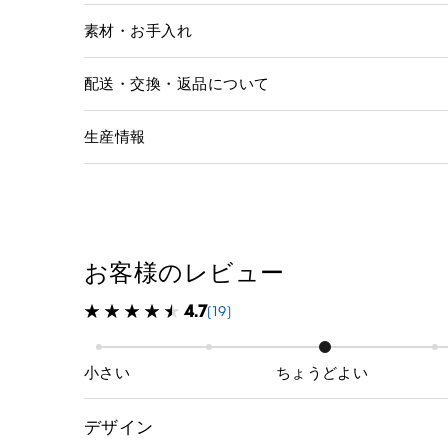
素材・お手入れ
配送・交換・返品について
生産情報
お客様のレビュー
4.7
(19)
小さい
ちょうどよい
デザイン