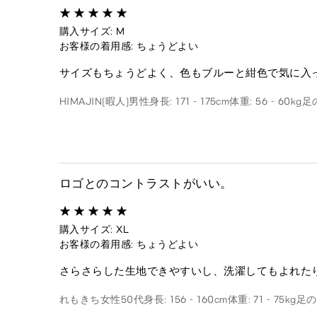
購入サイズ: M
お客様の着用感: ちょうどよい
サイズもちょうどよく、色もブルーと紺色で気に入
HIMAJIN(暇人)
男性
身長: 171 - 175cm
体重: 56 - 60kg
足の
ロゴとのコントラストがいい。
購入サイズ: XL
お客様の着用感: ちょうどよい
さらさらした生地できやすいし、洗濯してもよれた
れもきち
女性
50代
身長: 156 - 160cm
体重: 71 - 75kg
足の