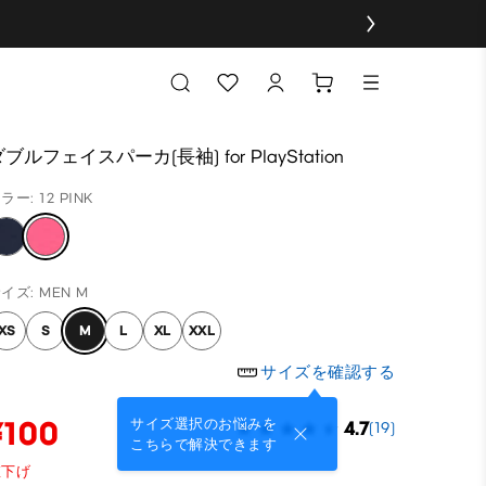
ブルフェイスパーカ(長袖) for PlayStation
ラー: 12 PINK
イズ: MEN M
XS
S
M
L
XL
XXL
サイズを確認する
¥100
サイズ選択のお悩みを
4.7
(19)
こちらで解決できます
値下げ