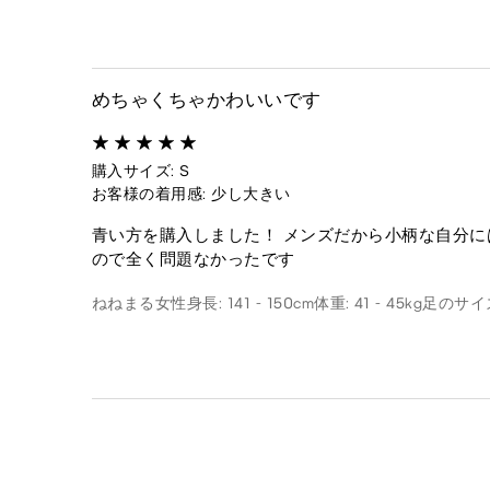
めちゃくちゃかわいいです
購入サイズ: S
お客様の着用感: 少し大きい
青い方を購入しました！ メンズだから小柄な自分に
ので全く問題なかったです
ねねまる
女性
身長: 141 - 150cm
体重: 41 - 45kg
足のサイズ: