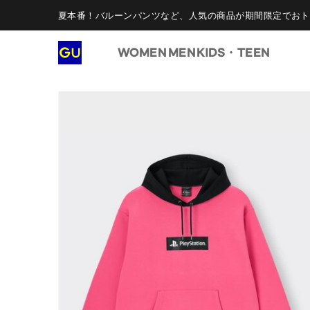
夏本番！バルーンパンツなど、人気の商品が期間限定でおト
WOMEN
MEN
KIDS・TEEN