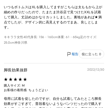
いつもボトムスはXLを購入してますがこちらは太ももから上が
細めの作りだったので、たまたま渋谷店で見つけたXXLを試着
して購入。丈詰めはかなりカットしました。裏地があれば★満
点でしたが、デザイン的に高見えするのでまあ、良しとしま
す。
キキララ
女性
40代
身長: 156 - 160cm
体重: 61 - 65kg
足のサイズ:
25.0cm
神奈川県
報告
役に立った 0
脚長効果抜群
2022/12/30
購入サイズ: M
お客様の着用感: ちょうどよい
母用に試着を促したのですが、自分も試着してみたところ脚長
効果がすごすぎて、普段着ないようなパンツだったので購入す