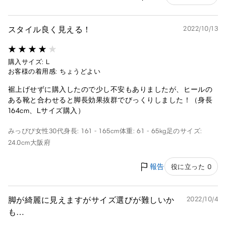
スタイル良く見える！
2022/10/13
購入サイズ: L
お客様の着用感: ちょうどよい
裾上げせずに購入したので少し不安もありましたが、ヒールの
ある靴と合わせると脚長効果抜群でびっくりしました！（身長
164cm、Lサイズ購入）
みっぴぴ
女性
30代
身長: 161 - 165cm
体重: 61 - 65kg
足のサイズ:
24.0cm
大阪府
報告
役に立った 0
脚が綺麗に見えますがサイズ選びが難しいか
2022/10/4
も…