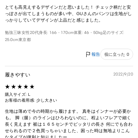
とても高見えするデザインだと思いました！ チェック柄だと安
っぽさが出てしまうものが多い中、GUさんのパンツは生地がし
っかりしていてデザインが上品だと感じました。
勉強三昧
女性
20代
身長: 166 - 170cm
体重: 46 - 50kg
足のサイズ:
25.0cm
東京都
報告
役に立った 0
履きやすい
2022/9/20
購入サイズ: L
お客様の着用感: 少し大きい
生地は薄めで今の時期から履けます。 真冬はインナーが必要か
も。 脚（腿）のラインはひろわないのに、程よいフレアで細く
長く見えます 裾は１６５センチでピッタリの長さ 何にでも合わ
せられるので２色買っちゃいました、困った時は無地よりこん
なタイプが便利と知りましたー