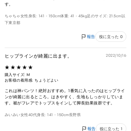
す。
ちゃちゃ
女性
身長: 141 - 150cm
体重: 41 - 45kg
足のサイズ: 21.5cm以
下
東京都
報告
役に立った 0
ヒップラインが綺麗に出ます。
2022/10/16
購入サイズ: M
お客様の着用感: ちょうどよい
これは神パンツ！絶対おすすめ。1番気に入ったのはヒップライ
ンが綺麗に出るところ。はきやすく、生地もしっかりしていま
す。裾がフレアでトップスをインして脚長効果抜群です。
みいみい
女性
40代
身長: 141 - 150cm
長野県
報告
役に立った 1