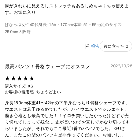
脚がきれいに見えるしストレッチもあるしめちゃくちゃ使えま
す。お気に入り
ぱなっぷ
女性
40代
身長: 166 - 170cm
体重: 51 - 55kg
足のサイズ:
25.0cm
大阪府
報告
役に立った 0
最高パンツ！骨格ウェーブにオススメ！
2022/10/28
購入サイズ: XS
お客様の着用感: ちょうどよい
身長150cm体重41〜42kgの下半身むっちり骨格ウェーブです。
ウエストは若干ゆるめでしたが、ハイウエストでシルエット、
履き心地とも最高でした！！イロチ買いしたかったけどすぐ売
り切れてしまって残念… 丈が長いのでお直しでかなり切っても
らいましたが、それでもここ最近1番のパンツでした。 GUさ
ん、またこの型のパンツを是非作ってください。お願いしま