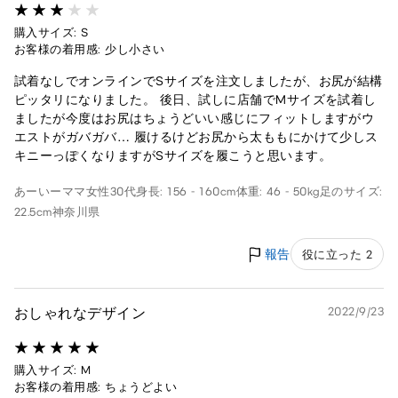
購入サイズ: S
お客様の着用感: 少し小さい
試着なしでオンラインでSサイズを注文しましたが、お尻が結構
ピッタリになりました。 後日、試しに店舗でMサイズを試着し
ましたが今度はお尻はちょうどいい感じにフィットしますがウ
エストがガバガバ… 履けるけどお尻から太ももにかけて少しス
キニーっぽくなりますがSサイズを履こうと思います。
あーいーママ
女性
30代
身長: 156 - 160cm
体重: 46 - 50kg
足のサイズ:
22.5cm
神奈川県
報告
役に立った 2
おしゃれなデザイン
2022/9/23
購入サイズ: M
お客様の着用感: ちょうどよい