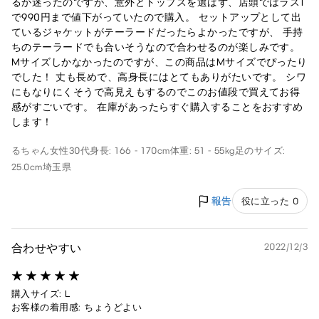
るか迷ったのですが、意外とトップスを選ばず、店頭ではラス1
で990円まで値下がっていたので購入。 セットアップとして出
ているジャケットがテーラードだったらよかったですが、 手持
ちのテーラードでも合いそうなので合わせるのが楽しみです。
Mサイズしかなかったのですが、この商品はMサイズでぴったり
でした！ 丈も長めで、高身長にはとてもありがたいです。 シワ
にもなりにくそうで高見えもするのでこのお値段で買えてお得
感がすごいです。 在庫があったらすぐ購入することをおすすめ
します！
るちゃん
女性
30代
身長: 166 - 170cm
体重: 51 - 55kg
足のサイズ:
25.0cm
埼玉県
報告
役に立った 0
合わせやすい
2022/12/3
購入サイズ: L
お客様の着用感: ちょうどよい