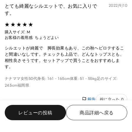
とても綺麗なシルエットで、お気に入りで
2022/9/10
す。
購入サイズ: M
お客様の着用感: ちょうどよい
シルエットが綺麗で 脚長効果もあり、この秋ヘビロテするこ
と間違いなしです。チェックも上品で、どんなトップスとも、
相性良さそうです。セットアップで買うことをおすすめしま
す。
ナナママ
女性
50代
身長: 161 - 165cm
体重: 51 - 55kg
足のサイズ:
24.5cm
福岡県
報告
役に立った 0
レビューの投稿
商品詳細へ戻る
シルエットが綺麗です。
2022/8/28