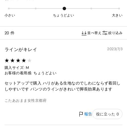
小さい
ちょうどよい
大きい
20 件
並べ替え
絞り込み
ラインがキレイ
2023/7/3
購入サイズ: M
お客様の着用感: ちょうどよい
セットアップで購入 ハリがある生地なのでしわにならず着回し
しやすいです パンツのラインがきれいで脚長効果あります
こたあおまま
女性
京都府
報告
役に立った 0