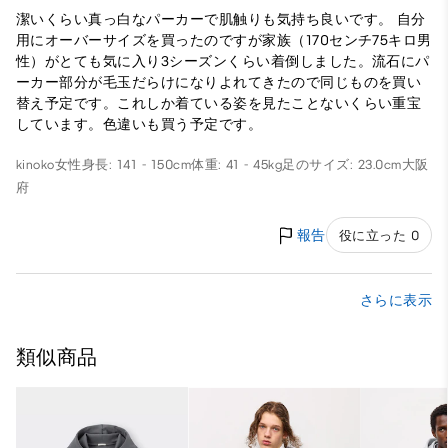
潔いくらい真っ白なパーカーで肌触りも気持ち良いです。 自分
用にオーバーサイズを買ったのですが家族（170センチ75キロ男
性）がとても気に入り3シーズンくらい着倒しました。流石にパ
ーカー部分が毛玉だらけになりよれてきたので同じものを買い
替え予定です。これしか着ている姿を見たことないくらい重宝
しています。色違いも買う予定です。
kinoko
女性
身長: 141 - 150cm
体重: 41 - 45kg
足のサイズ: 23.0cm
大阪
府
報告
役に立った 0
さらに表示
類似商品