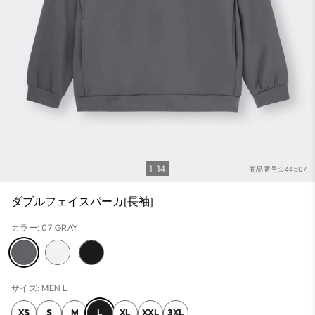
1
14
商品番号:344507
ダブルフェイスパーカ(長袖)
カラー: 07 GRAY
サイズ: MEN L
XS
S
M
L
XL
XXL
3XL