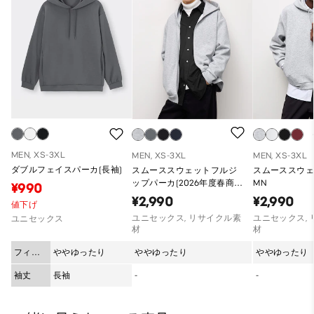
MEN, XS-3XL
MEN, XS-3XL
MEN, XS-3XL
ダブルフェイスパーカ(長袖)
スムーススウェットフルジ
スムーススウ
ップパーカ(2026年度春商
MN
¥990
品)
¥2,990
¥2,990
値下げ
ユニセックス, リサイクル素
ユニセックス,
ユニセックス
材
材
フィッ
ややゆったり
ややゆったり
ややゆったり
ト
袖丈
長袖
-
-