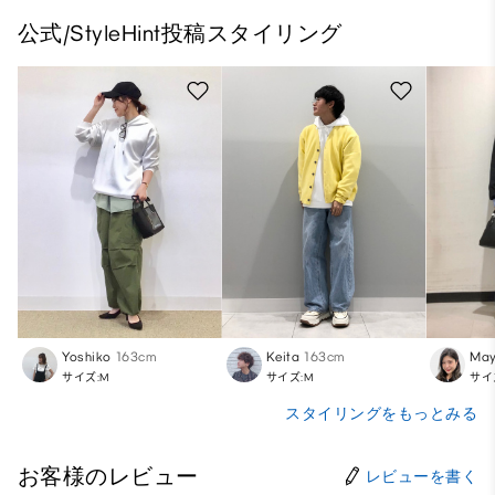
公式/StyleHint投稿スタイリング
Yoshiko
163cm
Keita
163cm
May
サイズ:M
サイズ:M
サイ
スタイリングをもっとみる
お客様のレビュー
レビューを書く