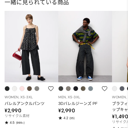
一緒に見られている商品
WOMEN, XS-3XL
MEN, XS-3XL
WOMEN, 
バレルアンクルパンツ
3Dバレルジーンズ PF
ブラフ
ップキ
¥2,990
¥2,990
¥1,49
リサイクル素材
4.2
(35)
リサイク
4.5
(999+)