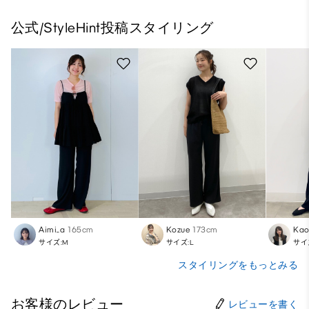
公式/StyleHint投稿スタイリング
Aimi_a
165cm
Kozue
173cm
Kao
サイズ:M
サイズ:L
サイ
スタイリングをもっとみる
お客様のレビュー
レビューを書く