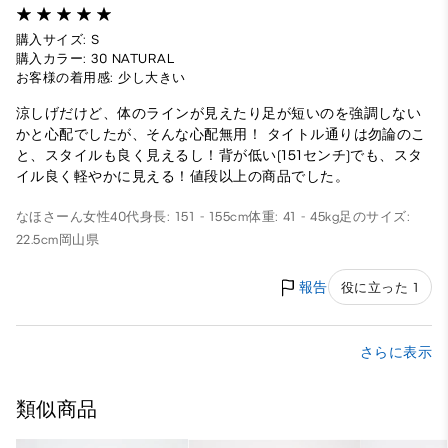
購入サイズ: S
購入カラー: 30 NATURAL
お客様の着用感: 少し大きい
涼しげだけど、体のラインが見えたり足が短いのを強調しない
かと心配でしたが、そんな心配無用！ タイトル通りは勿論のこ
と、スタイルも良く見えるし！背が低い(151センチ)でも、スタ
イル良く軽やかに見える！値段以上の商品でした。
なほさーん
女性
40代
身長: 151 - 155cm
体重: 41 - 45kg
足のサイズ:
22.5cm
岡山県
報告
役に立った 1
さらに表示
類似商品