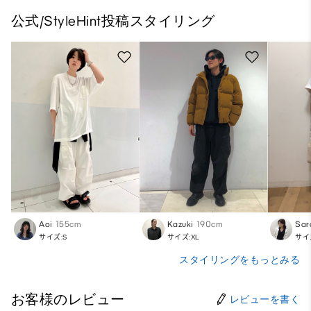
公式/StyleHint投稿スタイリング
Aoi
155cm
Kazuki
190cm
Sar
サイズ:S
サイズ:XL
サイ
スタイリングをもっとみる
お客様のレビュー
レビューを書く