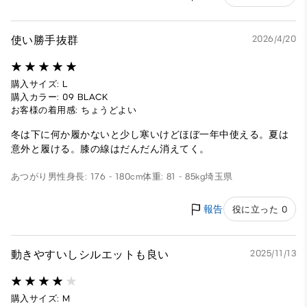
使い勝手抜群
2026/4/20
購入サイズ: L
購入カラー: 09 BLACK
お客様の着用感: ちょうどよい
冬は下に何か履かないと少し寒いけどほぼ一年中使える。夏は
意外と履ける。膝の線はだんだん消えてく。
あつがり
男性
身長: 176 - 180cm
体重: 81 - 85kg
埼玉県
報告
役に立った 0
動きやすいしシルエットも良い
2025/11/13
購入サイズ: M