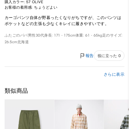
購入カラー: 57 OLIVE
お客様の着用感: ちょうどよい
カーゴパンツ自体が野暮ったくなりがちですが、このパンツは
ポケットなどの主張も少なくキレイに履きやすいです。
ふたごのパパ
男性
30代
身長: 171 - 175cm
体重: 61 - 65kg
足のサイズ:
26.5cm
北海道
報告
役に立った 0
さらに表示
類似商品