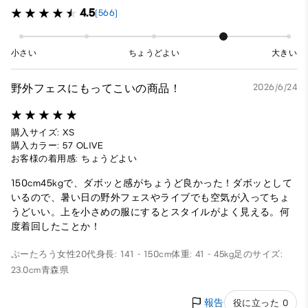
4.5
(566)
小さい
ちょうどよい
大きい
野外フェスにもってこいの商品！
2026/6/24
購入サイズ: XS
購入カラー: 57 OLIVE
お客様の着用感: ちょうどよい
150cm45kgで、ダボッと感がちょうど良かった！ダボッとして
いるので、暑い日の野外フェスやライブでも空気が入ってちょ
うどいい。上を小さめの服にするとスタイルがよく見える。何
度着回したことか！
ぷーたろう
女性
20代
身長: 141 - 150cm
体重: 41 - 45kg
足のサイズ:
23.0cm
青森県
報告
役に立った 0