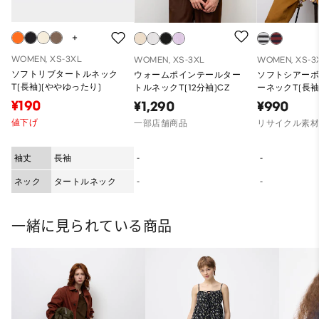
WOMEN, XS-3XL
WOMEN, XS-3XL
WOMEN, XS-3
ソフトリブタートルネック
ウォームポインテールター
ソフトシアー
T(長袖)(ややゆったり)
トルネックT(12分袖)CZ
ーネックT(長袖
¥190
¥1,290
¥990
値下げ
一部店舗商品
リサイクル素
袖丈
長袖
-
-
ネック
タートルネック
-
-
一緒に見られている商品