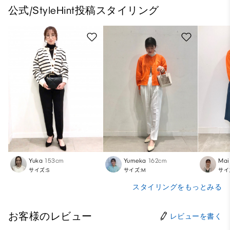
公式/StyleHint投稿スタイリング
Yuka
153cm
Yumeka
162cm
Mai
サイズ:S
サイズ:M
サイ
スタイリングをもっとみる
お客様のレビュー
レビューを書く