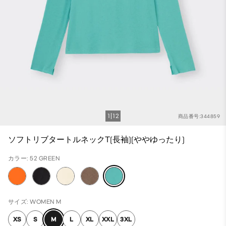
1
12
商品番号:344859
ソフトリブタートルネックT(長袖)(ややゆったり)
カラー: 52 GREEN
サイズ: WOMEN M
XS
S
M
L
XL
XXL
3XL