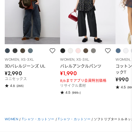
WOMEN, XS-3XL
WOMEN, XS-3XL
WOMEN, 
3Dバレルジーンズ UL
バレルアンクルパンツ
コット
ックT
¥2,990
¥1,990
¥990
ユニセックス
8/6までアプリ会員特別価格
4.6
(265)
リサイクル素材
4.5
(99
4.5
(999+)
WOMEN
/
Tシャツ・カットソー
/
Tシャツ・カットソー
/
ソフトリブタートルネック