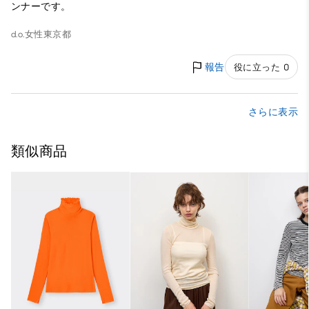
ンナーです。
d.o.
女性
東京都
報告
役に立った 0
さらに表示
類似商品