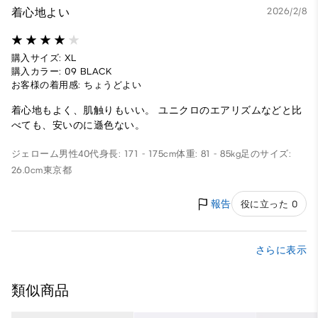
着心地よい
2026/2/8
購入サイズ: XL
購入カラー: 09 BLACK
お客様の着用感: ちょうどよい
着心地もよく、肌触りもいい。 ユニクロのエアリズムなどと比
べても、安いのに遜色ない。
ジェローム
男性
40代
身長: 171 - 175cm
体重: 81 - 85kg
足のサイズ:
26.0cm
東京都
報告
役に立った 0
さらに表示
類似商品