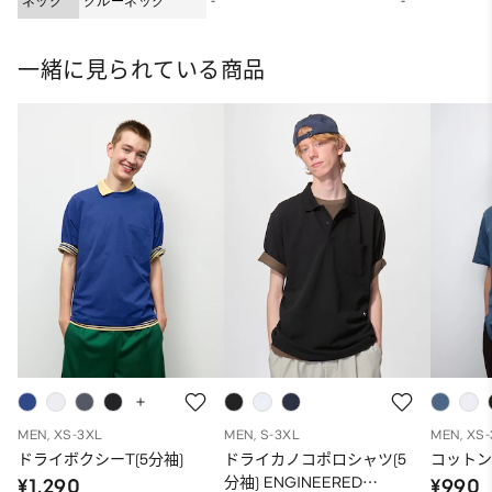
ネック
クルーネック
-
-
一緒に見られている商品
MEN, XS-3XL
MEN, S-3XL
MEN, XS
ドライボクシーT(5分袖)
ドライカノコポロシャツ(5
コットン
分袖) ENGINEERED
¥1,290
¥990