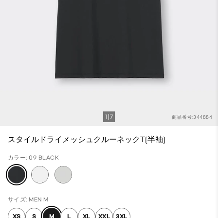
1
7
商品番号:344884
スタイルドライメッシュクルーネックT(半袖)
カラー: 09 BLACK
サイズ: MEN M
XS
S
M
L
XL
XXL
3XL