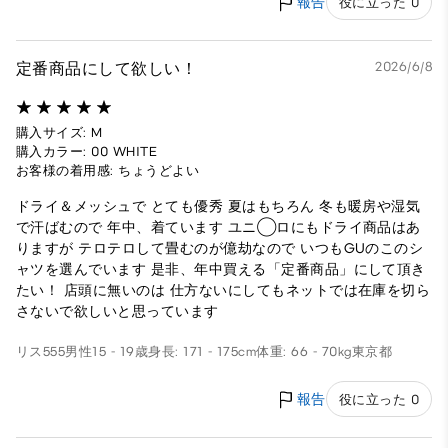
報告
役に立った 0
定番商品にして欲しい！
2026/6/8
購入サイズ: M
購入カラー: 00 WHITE
お客様の着用感: ちょうどよい
ドライ＆メッシュで とても優秀 夏はもちろん 冬も暖房や湿気
で汗ばむので 年中、着ています ユニ◯ロにもドライ商品はあ
りますが テロテロして畳むのが億劫なので いつもGUのこのシ
ャツを選んでいます 是非、年中買える「定番商品」にして頂き
たい！ 店頭に無いのは 仕方ないにしてもネットでは在庫を切ら
さないで欲しいと思っています
リス555
男性
15 - 19歳
身長: 171 - 175cm
体重: 66 - 70kg
東京都
報告
役に立った 0