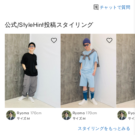
チャットで質問
公式/StyleHint投稿スタイリング
Ryoma
170cm
Ryoma
170cm
Ry
サイズ:M
サイズ:M
サイ
スタイリングをもっとみる