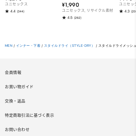
GARMENTS
¥1,990
ユニセックス
ユニセッ
ユニセックス, リサイクル素材
4.4
4.3
(344)
(20
4.5
(262)
MEN
/
インナー・下着
/
スタイルドライ（STYLE-DRY）
/
スタイルドライメッシュ
会員情報
お買い物ガイド
交換・返品
特定商取引法に基づく表示
お問い合わせ