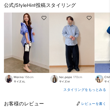
公式/StyleHint投稿スタイリング
Marina
156cm
har_papa
170cm
Chi
サイズ:XL
サイズ:M
サイ
スタイリングをもっとみる
お客様のレビュー
レビューを書く