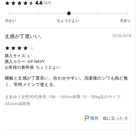
4.4
(147)
小さい
ちょうどよい
大きい
丈感が丁度いい。
2026/3/18
購入サイズ: L
購入カラー: 69 NAVY
お客様の着用感: ちょうどよい
横幅と丈感が丁度良い。合わせやすい。洗濯後のシワも殆ど無
く、常時メインで使える。
まあゆう
女性
50代
身長: 156 - 160cm
体重: 51 - 55kg
足のサイズ:
24.0cm
福岡県
報告
役に立った 0