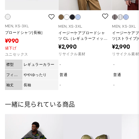
MEN, XS-3XL
MEN, XS-3XL
MEN, XS-3XL
ブロードシャツ(長袖)
イージーケアブロードシャ
イージーケア
ツ CL（レギュラーフィッ
ツ(ストライプ)
¥990
ト）
ーフィット)
¥2,990
¥2,990
値下げ
リサイクル素材
リサイクル素
ユニセックス
襟型
レギュラーカラー
-
-
フィッ
ややゆったり
普通
普通
ト
袖丈
長袖
-
-
一緒に見られている商品