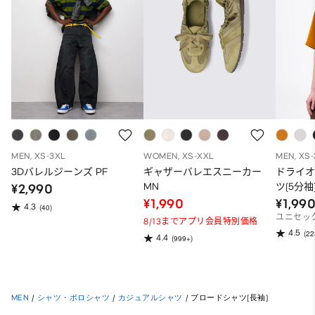
MEN, XS-3XL
WOMEN, XS-XXL
MEN, XS
3Dバレルジーンズ PF
ギャザーバレエスニーカー
ドライ
MN
ツ(5分袖
¥2,990
¥1,990
¥1,99
4.3
(40)
ユニセッ
8/13までアプリ会員特別価格
4.5
(22
4.4
(999+)
MEN
/
シャツ・ポロシャツ
/
カジュアルシャツ
/
ブロードシャツ(長袖)