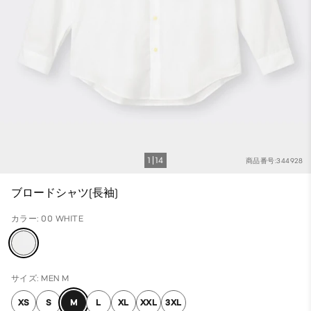
1
14
商品番号:344928
ブロードシャツ(長袖)
カラー: 00 WHITE
サイズ: MEN M
XS
S
M
L
XL
XXL
3XL