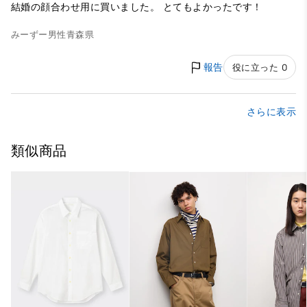
結婚の顔合わせ用に買いました。 とてもよかったです！
みーずー
男性
青森県
報告
役に立った 0
さらに表示
類似商品