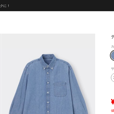
クに！
カ
サ
値