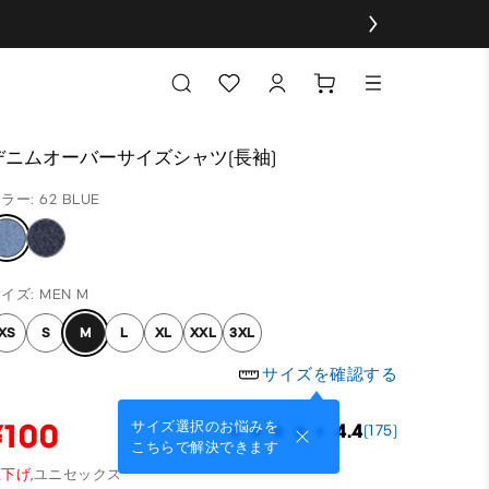
デニムオーバーサイズシャツ(長袖)
ラー: 62 BLUE
イズ: MEN M
XS
S
M
L
XL
XXL
3XL
サイズを確認する
¥100
サイズ選択のお悩みを
4.4
(175)
こちらで解決できます
下げ,
ユニセックス