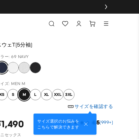
スウェT(5分袖)
ラー: 69 NAVY
イズ: MEN M
XS
S
M
L
XL
XXL
3XL
サイズを確認する
¥1,490
サイズ選択のお悩みを
4.5
(999+)
こちらで解決できます
ユニセックス