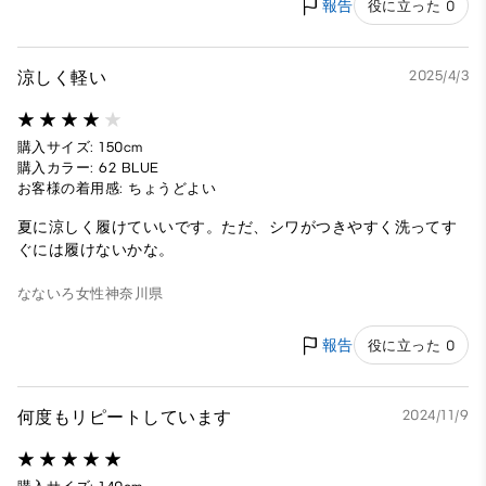
報告
役に立った 0
涼しく軽い
2025/4/3
購入サイズ: 150cm
購入カラー: 62 BLUE
お客様の着用感: ちょうどよい
夏に涼しく履けていいです。ただ、シワがつきやすく洗ってす
ぐには履けないかな。
なないろ
女性
神奈川県
報告
役に立った 0
何度もリピートしています
2024/11/9