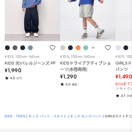
KIDS, 100cm-160cm
KIDS, 100cm-160cm
KIDS, 10
KIDS 3Dバレルジーンズ PF
KIDSドライアクティブショ
GIRL
ーツ(水陸両用)
パンツ
¥1,990
¥1,290
¥1,49
4.5
(17)
8/16ま
4.6
(83)
リサイク
4.7
(14
KIDS・TEEN
/
キッズ パンツ・スカート
/
キッズ ロングパンツ
/
GIRLSライト