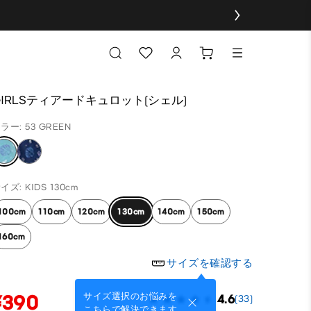
GIRLSティアードキュロット(シェル)
ラー: 53 GREEN
イズ: KIDS 130cm
100cm
110cm
120cm
130cm
140cm
150cm
160cm
サイズを確認する
¥390
サイズ選択のお悩みを
4.6
(33)
こちらで解決できます