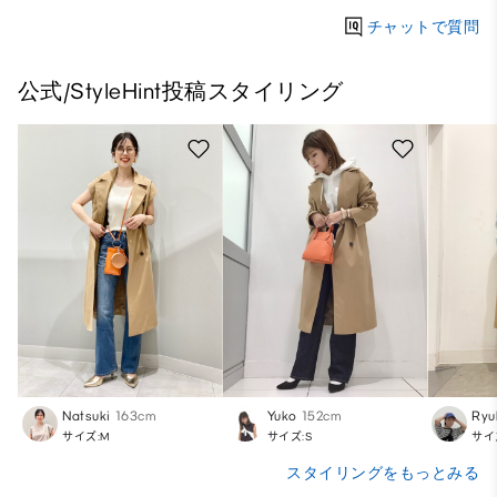
チャットで質問
公式/StyleHint投稿スタイリング
Natsuki
163cm
Yuko
152cm
Ryu
サイズ:M
サイズ:S
サイ
スタイリングをもっとみる