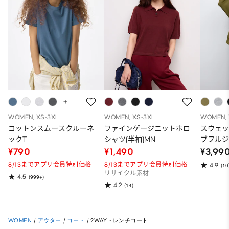
WOMEN, XS-3XL
WOMEN, XS-3XL
WOMEN, 
コットンスムースクルーネ
ファインゲージニットポロ
スウェ
ックT
シャツ(半袖)MN
ブフルジ
ーパー
¥790
¥1,490
¥3,99
ット）
8/13までアプリ会員特別価格
8/13までアプリ会員特別価格
4.9
(10
リサイクル素材
4.5
(999+)
4.2
(14)
WOMEN
/
アウター
/
コート
/
2WAYトレンチコート