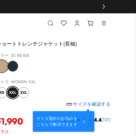
ショートトレンチジャケット(長袖)
ラー: 32 BEIGE
イズ: WOMEN XXL
XS
XXL
3XL
サイズを確認する
¥1,990
サイズ選択のお悩みを
4.4
(121)
こちらで解決できます
値下げ