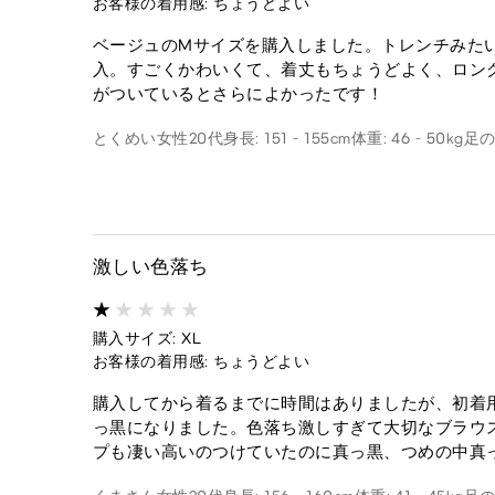
お客様の着用感: ちょうどよい
ベージュのMサイズを購入しました。トレンチみた
入。すごくかわいくて、着丈もちょうどよく、ロン
がついているとさらによかったです！
とくめい
女性
20代
身長: 151 - 155cm
体重: 46 - 50kg
足の
激しい色落ち
購入サイズ: XL
お客様の着用感: ちょうどよい
購入してから着るまでに時間はありましたが、初着用
っ黒になりました。色落ち激しすぎて大切なブラウ
プも凄い高いのつけていたのに真っ黒、つめの中真っ