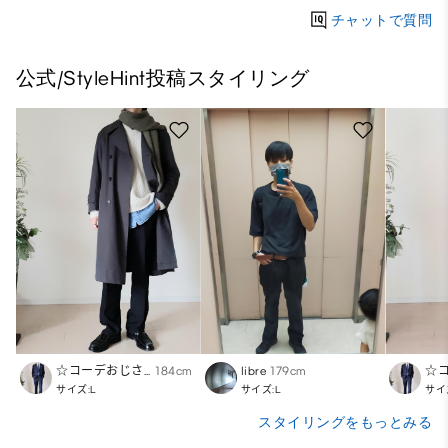
チャットで質問
公式/StyleHint投稿スタイリング
☆コーデおじさん
184cm
libre
179cm
サイズ:L
サイズ:L
サイ
スタイリングをもっとみる