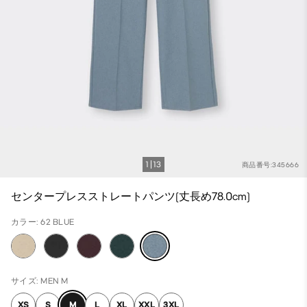
1
13
商品番号:345666
センタープレスストレートパンツ(丈長め78.0cm)
カラー: 62 BLUE
サイズ: MEN M
XS
S
M
L
XL
XXL
3XL