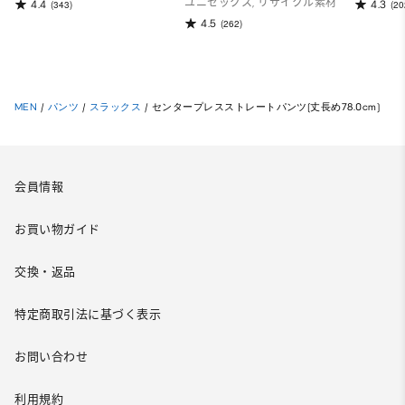
ユニセックス, リサイクル素材
4.4
4.3
(343)
(20
4.5
(262)
MEN
/
パンツ
/
スラックス
/
センタープレスストレートパンツ(丈長め78.0cm)
会員情報
お買い物ガイド
交換・返品
特定商取引法に基づく表示
お問い合わせ
利用規約