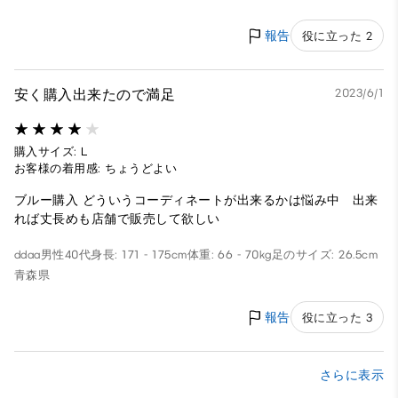
報告
役に立った 2
安く購入出来たので満足
2023/6/1
購入サイズ: L
お客様の着用感: ちょうどよい
ブルー購入 どういうコーディネートが出来るかは悩み中 出来
れば丈長めも店舗で販売して欲しい
ddaa
男性
40代
身長: 171 - 175cm
体重: 66 - 70kg
足のサイズ: 26.5cm
青森県
報告
役に立った 3
さらに表示