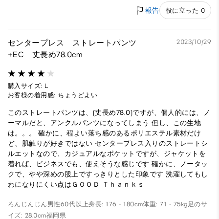
報告
役に立った 0
センタープレス ストレートパンツ
2023/10/29
+EC 丈長め78.0cm
購入サイズ: L
お客様の着用感: ちょうどよい
このストレートパンツは、(丈長め78.0)ですが、個人的には、ノ
ーマルだと、アンクルパンツになってしまう 但し、この生地
は。。。 確かに、程よい落ち感のあるポリエステル素材だけ
ど、肌触りが好きではない センタープレス入りのストレートシ
ルエットなので、カジュアルなポケットですが、ジャケットを
着れば、ビジネスでも、使えそうな感じです 確かに、ノータッ
クで、やや深めの股上ですっきりとした印象です 洗濯してもし
わになりにくい点はＧＯＯＤ Ｔｈａｎｋｓ
ろんじんじん
男性
60代以上
身長: 176 - 180cm
体重: 71 - 75kg
足のサ
イズ: 28.0cm
福岡県