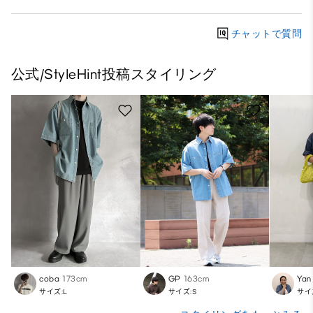
チャットで質問
公式/StyleHint投稿スタイリング
coba
173cm
GP
163cm
Yan
サイズ:L
サイズ:S
サイ