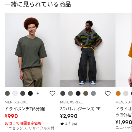
一緒に見られている商品
MEN, XS-3XL
MEN, XS-3XL
MEN, XS
ドライポンチT(5分袖)
3Dバレルジーンズ PF
ドライ
ツ(5分袖
¥990
¥2,990
¥1,99
8/13まで期間限定価格
4.2
(35)
ユニセッ
ユニセックス, リサイクル素材