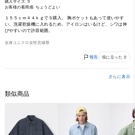
購入サイズ: S
お客様の着用感: ちょうどよい
１５５ｃｍ４４ｋｇでＳ購入。 胸ポケットもあって使いやす
い。洗濯乾燥機に入れるため、アイロンはいるけど、シワは伸
びやすいので許容範囲。
全身ユニクロ
女性
宮城県
報告
役に立った 0
さらに表示
類似商品