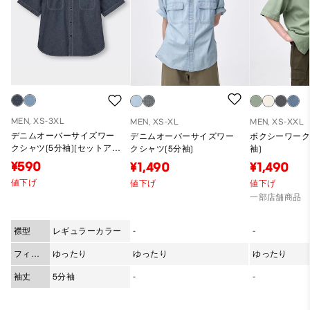
MEN, XS-3XL
MEN, XS-XL
MEN, XS-XXL
デニムオーバーサイズワー
デニムオーバーサイズワー
ボクシーワーク
クシャツ(5分袖)(セットアッ
クシャツ(5分袖)
袖)
プ可能)
¥590
¥1,490
¥1,490
値下げ
値下げ
値下げ
一部店舗商品
襟型
レギュラーカラー
-
-
フィッ
ゆったり
ゆったり
ゆったり
ト
袖丈
5分袖
-
-