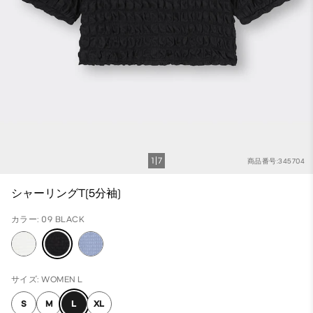
1
7
商品番号:345704
シャーリングT(5分袖)
カラー: 09 BLACK
サイズ: WOMEN L
S
M
L
XL