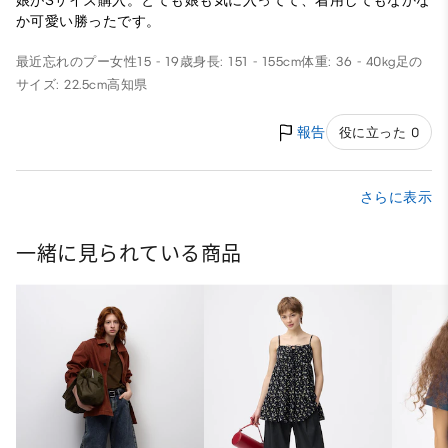
娘がSサイズ購入。とても娘も気に入ってて、着用してもなかな
か可愛い勝ったです。
最近忘れのプー
女性
15 - 19歳
身長: 151 - 155cm
体重: 36 - 40kg
足の
サイズ: 22.5cm
高知県
報告
役に立った 0
さらに表示
一緒に見られている商品