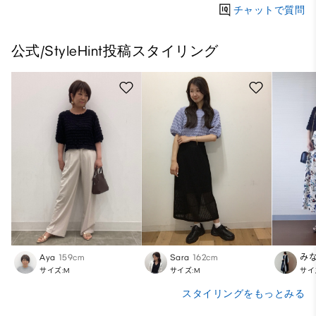
チャットで質問
公式/StyleHint投稿スタイリング
Aya
159cm
Sara
162cm
み
サイズ:M
サイズ:M
サイ
スタイリングをもっとみる