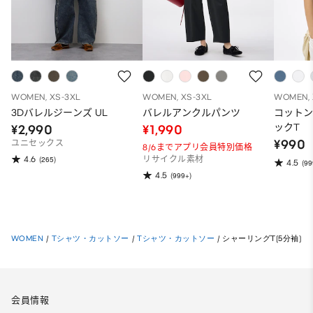
WOMEN, XS-3XL
WOMEN, XS-3XL
WOMEN, 
3Dバレルジーンズ UL
バレルアンクルパンツ
コット
ックT
¥2,990
¥1,990
¥990
ユニセックス
8/6までアプリ会員特別価格
4.6
(265)
リサイクル素材
4.5
(99
4.5
(999+)
WOMEN
/
Tシャツ・カットソー
/
Tシャツ・カットソー
/
シャーリングT(5分袖)
会員情報