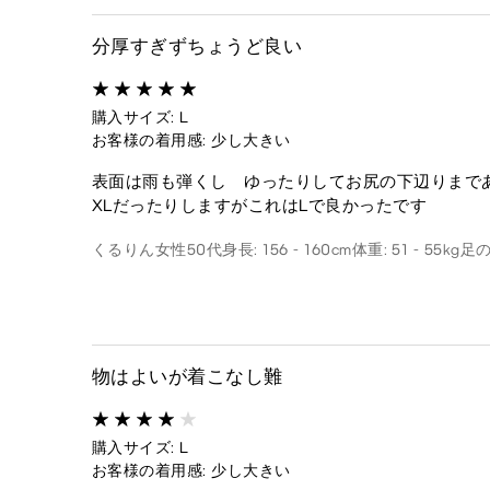
分厚すぎずちょうど良い
購入サイズ: L
お客様の着用感: 少し大きい
表面は雨も弾くし ゆったりしてお尻の下辺りまで
XLだったりしますがこれはLで良かったです
くるりん
女性
50代
身長: 156 - 160cm
体重: 51 - 55kg
足の
物はよいが着こなし難
購入サイズ: L
お客様の着用感: 少し大きい