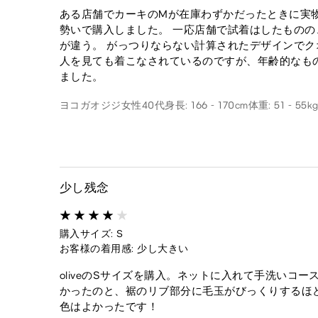
ある店舗でカーキのMが在庫わずかだったときに実
勢いで購入しました。 一応店舗で試着はしたもの
が違う。 がっつりならない計算されたデザインでク
人を見ても着こなされているのですが、年齢的なも
ました。
ヨコガオジジ
女性
40代
身長: 166 - 170cm
体重: 51 - 55k
少し残念
購入サイズ: S
お客様の着用感: 少し大きい
oliveのSサイズを購入。ネットに入れて手洗いコ
かったのと、裾のリブ部分に毛玉がびっくりするほ
色はよかったです！