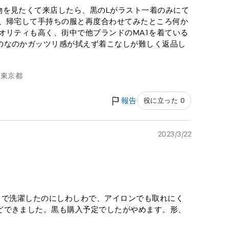
物を見たくて来店したら、黒のLがラスト一着のみにて
の、帰宅して手持ちの服と再度合わせてみたところ何か
オリティも高く、街中で他ブランドのMA1を着ている
のなのかガッツリ感が拭えず着こなしが難しく返品し
g
東京都
報告
役に立った 0
2023/3/22
ースで洗濯したのにしわしわで、アイロンでも取れにく
どできました。黒も購入予定でしたがやめます。形、