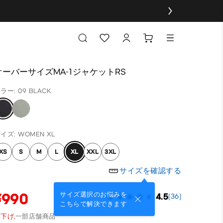
オーバーサイズMA-1ジャケットRS
ラー: 09 BLACK
イズ: WOMEN XL
XS
S
M
L
XL
XXL
3XL
サイズを確認する
¥990
サイズ選択のお悩みを
4.5
(36)
こちらで解決できます
下げ,
一部店舗商品