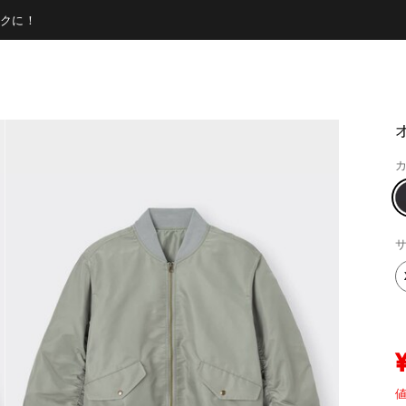
クに！
カ
サ
値