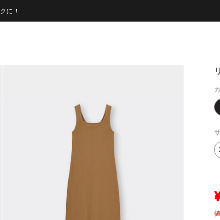
クに！
カ
サ