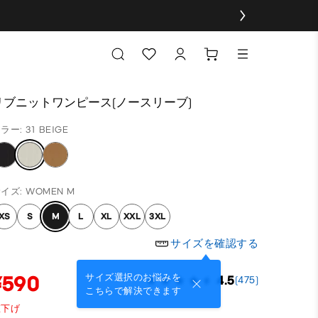
リブニットワンピース(ノースリーブ)
ラー: 31 BEIGE
イズ: WOMEN M
XS
S
M
L
XL
XXL
3XL
サイズを確認する
¥590
サイズ選択のお悩みを
4.5
(475)
こちらで解決できます
値下げ