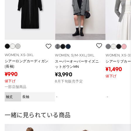
WOMEN, XS-3XL
WOMEN, S/M-XXL/3XL
WOMEN, XS-3
シアーロングカーディガン
スーパーオーバーサイズニ
シアーリブカ
(長袖)
ットガウンMN
¥1,490
¥990
¥3,990
値下げ
値下げ
8月下旬販売予定
一部店舗商品
袖丈
長袖
-
-
一緒に見られている商品