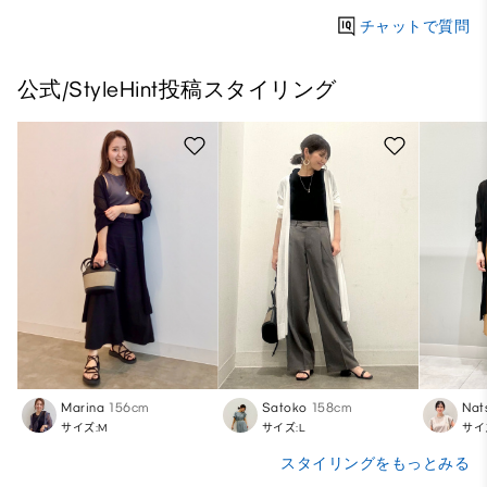
チャットで質問
公式/StyleHint投稿スタイリング
Marina
156cm
Satoko
158cm
Nat
サイズ:M
サイズ:L
サイ
スタイリングをもっとみる