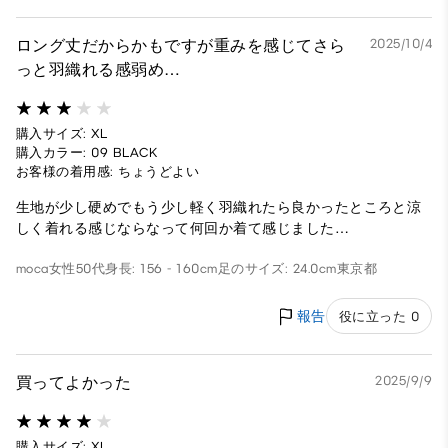
ロング丈だからかもですが重みを感じてさら
2025/10/4
っと羽織れる感弱め…
購入サイズ: XL
購入カラー: 09 BLACK
お客様の着用感: ちょうどよい
生地が少し硬めでもう少し軽く羽織れたら良かったところと涼
しく着れる感じならなって何回か着て感じました…
moca
女性
50代
身長: 156 - 160cm
足のサイズ: 24.0cm
東京都
報告
役に立った 0
買ってよかった
2025/9/9
購入サイズ: XL