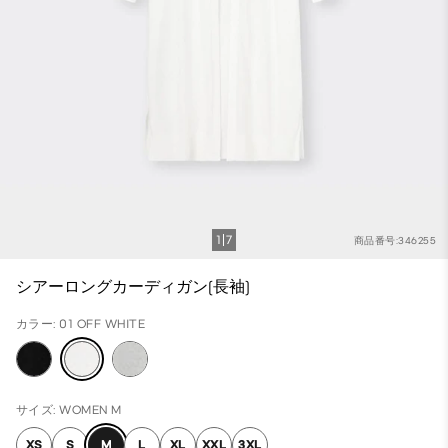
1
7
商品番号:346255
シアーロングカーディガン(長袖)
カラー: 01 OFF WHITE
サイズ: WOMEN M
XS
S
M
L
XL
XXL
3XL