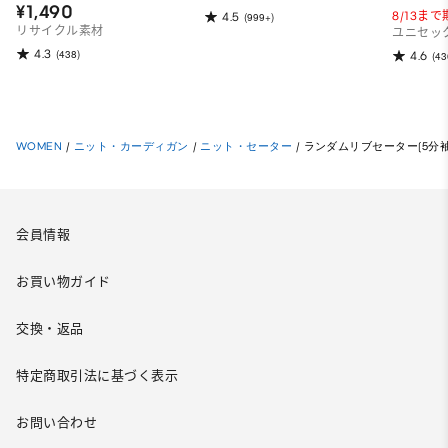
¥1,490
8/13ま
4.5
(999+)
リサイクル素材
ユニセッ
4.3
(438)
4.6
(43
WOMEN
/
ニット・カーディガン
/
ニット・セーター
/
ランダムリブセーター(5分袖
会員情報
お買い物ガイド
交換・返品
特定商取引法に基づく表示
お問い合わせ