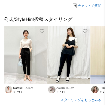
チャットで質問
公式/StyleHint投稿スタイリング
Natsuki
163cm
Asuka
158cm
Rik
サイズ:L
サイズ:L
サイ
スタイリングをもっとみる