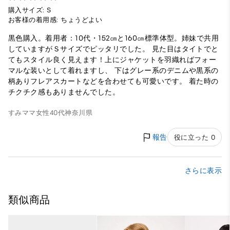
購入サイズ: S
お客様の着用感: ちょうどよい
黒色購入。着用者：10代・152㎝と160㎝標準体型。姉妹で共用
していますがＳサイズでピッタリでした。 見た目はタイトでと
てもスタイル良く見えます！上にジャケットを羽織ればフォー
マルな装いとして着れますし、 下はグレー系のデニムや黒系の
柄ありフレアスカートなどを合わせても可愛いです。 着た時の
チクチク感もありませんでした。
すみママ
女性
40代
神奈川県
報告
役に立った 0
さらに表示
類似商品