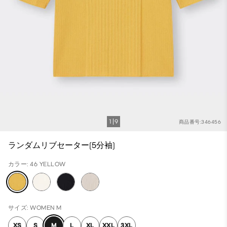
1
9
商品番号:346456
ランダムリブセーター(5分袖)
カラー: 46 YELLOW
サイズ: WOMEN M
XS
S
M
L
XL
XXL
3XL