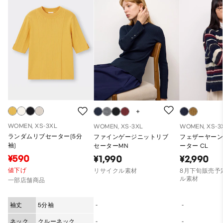
WOMEN, XS-3XL
WOMEN, XS-3XL
WOMEN, XS-3
ランダムリブセーター(5分
ファインゲージニットリブ
フェザーヤー
袖)
セーターMN
ーター CL
¥590
¥1,990
¥2,990
値下げ
リサイクル素材
8月下旬販売予定
ル素材
一部店舗商品
袖丈
5分袖
-
-
ネック
クルーネック
-
-