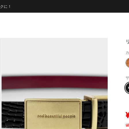
クに！
リ
カ
サ
値