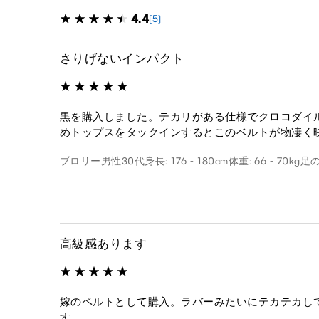
4.4
(5)
さりげないインパクト
黒を購入しました。テカリがある仕様でクロコダイ
めトップスをタックインするとこのベルトが物凄く
ブロリー
男性
30代
身長: 176 - 180cm
体重: 66 - 70kg
足の
高級感あります
嫁のベルトとして購入。ラバーみたいにテカテカし
す。